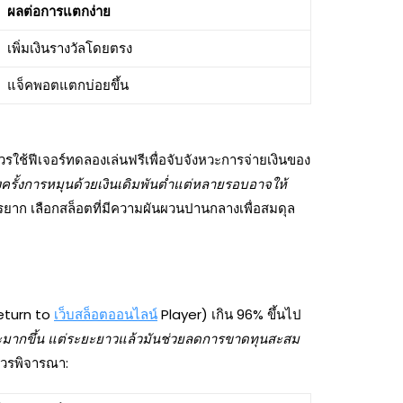
ผลต่อการแตกง่าย
เพิ่มเงินรางวัลโดยตรง
แจ็คพอตแตกบ่อยขึ้น
ช้ฟีเจอร์ทดลองเล่นฟรีเพื่อจับจังหวะการจ่ายเงินของ
ครั้งการหมุนด้วยเงินเดิมพันต่ำแต่หลายรอบอาจให้
ำไรยาก เลือกสล็อตที่มีความผันผวนปานกลางเพื่อสมดุล
Return to
เว็บสล็อตออนไลน์
Player) เกิน 96% ขึ้นไป
บละมากขึ้น แต่ระยะยาวแล้วมันช่วยลดการขาดทุนสะสม
่ควรพิจารณา: