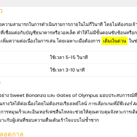
ว
ความสามารถในการดำเนินรายการภายในไม่กี่วินาที โดยไม่ต้องรอเจ้าหน้า
ัติที่เชื่อมต่อกับบัญชีธนาคารหรือวอลเล็ต ทำให้ไม่มีขั้นตอนซับซ้อนหร
พิ่มความต่อเนื่องในการเล่น โดยเฉพาะเมื่อต้องการ
เติมเงินด่วน
ในช่
ใช้เวลา 5-15 วินาที
ใช้เวลา 3-10 นาที
น
ย่าง Sweet Bonanza และ Gates of Olympus มอบประสบการณ์ที่ต่าง
้นรางวัลได้ต่อเนื่องโดยไม่ต้องรอเรียงเพย์ไลน์
การเลือกเกมที่มีฟีเจอร์ 
ับการหมุนเร็วและอินเทอร์เฟซลื่นไหลจะช่วยให้คุณควบคุมจังหวะการเดิม
าะกับผู้เล่นที่ชอบความตื่นเต้นเร้าใจแบบไม่ซ้ำซาก
มตลอดกาล