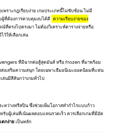
เพราะกฎเรียบง่าย เกมประเภทนี้ไม่ซับซ้อน ไม่มี
ผู้ที่ต้องการควบคุมงบได้ดี
ความเรียบง่ายของ
์ที่ตรงไปตรงมา ไม่ต้องวิเคราะห์ตารางจ่ายหรือ
ีไว้ให้เลือกเล่น
Avengers ที่มีฉากต่อสู้สุดมันส์ หรือ Frozen ที่มาพร้อม
ิ่งส่งเสริมความสนุก โดยเฉพาะธีมอนิเมะยอดนิยมที่แฟน
่นมีสีสันกว่าเกมทั่วไป
มระหว่างฟรีสปิน ซึ่งช่วยเพิ่มโอกาสทำกำไรแบบก้าว
บผู้เล่นที่เน้นผลตอบแทนรวดเร็ว ควรเลือกเกมที่มีอัต
แตกง่าย
เป็นหลัก