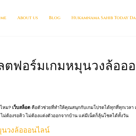
me
About us
Blog
Hukamnama Sahib Today Da
พลตฟอร์มเกมหมุนวงล้อออ
ช่ไหม?
เว็บสล็อต
คือตัวช่วยที่ทำให้คุณสนุกกับเกมโปรดได้ทุกที่ทุกเวล
 ไม่ต้องรอคิว ไม่ต้องแต่งตัวออกจากบ้าน แค่มีเน็ตก็ลุ้นโชคได้ทั้งวัน
ุนวงล้อออนไลน์