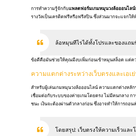
การทำความรู้จักกับ
แพลตฟอร์มเกมหมุนวงล้อออนไลน์
รางวัลเป็นเครดิตฟรีหรือฟรีสปิน ซึ่งส่วนมากจะแจกให้ท
ล้อหมุนทีไรได้ทั้งโปรและของแถมที่
ข้อดีคือมันช่วยให้คุณมีงบเพิ่มก่อนเข้าหมุนสล็อต แต่คว
ความแตกต่างระหว่างเว็บตรงและเอเย่
สำหรับผู้เล่นเกมหมุนวงล้อออนไลน์ ความแตกต่างหลัก
เชื่อมต่อกับระบบของค่ายเกมโดยตรง ไม่มีคนกลาง การฝ
ชนะ เงินจะต้องผ่านตัวกลางก่อน ซึ่งอาจทำให้การถอนล่
โดยสรุป: เว็บตรงให้ความเร็วแล