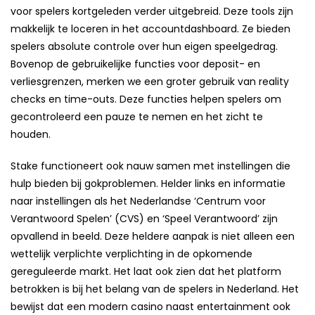
voor spelers kortgeleden verder uitgebreid. Deze tools zijn
makkelijk te loceren in het accountdashboard. Ze bieden
spelers absolute controle over hun eigen speelgedrag.
Bovenop de gebruikelijke functies voor deposit- en
verliesgrenzen, merken we een groter gebruik van reality
checks en time-outs. Deze functies helpen spelers om
gecontroleerd een pauze te nemen en het zicht te
houden.
Stake functioneert ook nauw samen met instellingen die
hulp bieden bij gokproblemen. Helder links en informatie
naar instellingen als het Nederlandse ‘Centrum voor
Verantwoord Spelen’ (CVS) en ‘Speel Verantwoord’ zijn
opvallend in beeld. Deze heldere aanpak is niet alleen een
wettelijk verplichte verplichting in de opkomende
gereguleerde markt. Het laat ook zien dat het platform
betrokken is bij het belang van de spelers in Nederland. Het
bewijst dat een modern casino naast entertainment ook