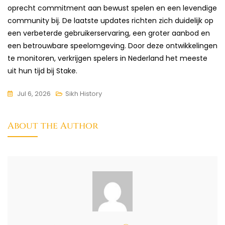
oprecht commitment aan bewust spelen en een levendige
community bij. De laatste updates richten zich duidelijk op
een verbeterde gebruikerservaring, een groter aanbod en
een betrouwbare speelomgeving. Door deze ontwikkelingen
te monitoren, verkrijgen spelers in Nederland het meeste
uit hun tijd bij Stake.
Jul 6, 2026
Sikh History
About the Author