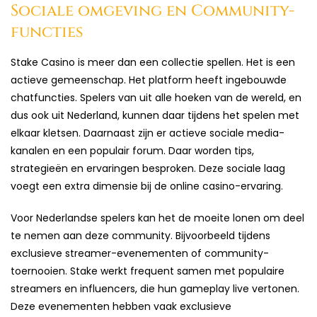
Sociale omgeving en Community-
functies
Stake Casino is meer dan een collectie spellen. Het is een
actieve gemeenschap. Het platform heeft ingebouwde
chatfuncties. Spelers van uit alle hoeken van de wereld, en
dus ook uit Nederland, kunnen daar tijdens het spelen met
elkaar kletsen. Daarnaast zijn er actieve sociale media-
kanalen en een populair forum. Daar worden tips,
strategieën en ervaringen besproken. Deze sociale laag
voegt een extra dimensie bij de online casino-ervaring.
Voor Nederlandse spelers kan het de moeite lonen om deel
te nemen aan deze community. Bijvoorbeeld tijdens
exclusieve streamer-evenementen of community-
toernooien. Stake werkt frequent samen met populaire
streamers en influencers, die hun gameplay live vertonen.
Deze evenementen hebben vaak exclusieve