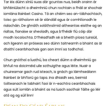
Tar éis dúinn síniú suas dár gcuntas nua, beidh orainn ár
bhféiniúlacht a dheimhniú chun rochtain a fháil ar shochair
iomlána Rainbet Casino. Tá an chéim seo an-tábhachtach,
toisc go ráthaíonn sé ár slándáil agus ár comhlíonadh le
rialacháin. De ghnáth soláthraímid aitheantas eisithe ag an
rialtas, fianaise ar sheoladh, agus b’fhéidir fiú cóip dár
modh íocaíochta. D’fhéadfadh sé a bheith píosa tuirsiúil,
ach ligeann an próiseas seo dúinn taitneamh a bhaint as ár
dtaithí cearrbhachais gan aon imní sa todhchaí.
Chun gnóthaí a luathú, ba cheart dúinn a dheimhniú go
bhfuil na doiciméid uile sothuigthe agus léite. Nuair a
chuireamar gach rud isteach, is gnách go láimhseálann
Rainbet ár bhfíorú go tapa. Ina dhiaidh seo, beimid
toilteanach le tabhairt faoi ár n-eachtra cearrbhachais
agus sult iomlán a bhaint as na luach saothair fáilte go léir
atá ag ag súil linn!