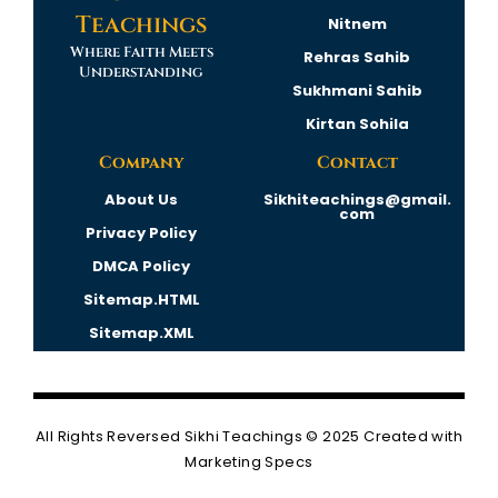
Teachings
Nitnem
Where Faith Meets
Rehras Sahib
Understanding
Sukhmani Sahib
Kirtan Sohila
Company
Contact
About Us
Sikhiteachings@gmail.
com
Privacy Policy
DMCA Policy
Sitemap.HTML
Sitemap.XML
All Rights Reversed
Sikhi Teachings
© 2025 Created with
Marketing Specs