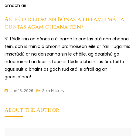
amach air!
An féidir liom an Bónas a éileamh má tá
cuntas agam cheana féin?
Ní féidir linn an bónas a éileamh le cuntas atá ann cheana
féin, ach is minic a bhíonn promóisean eile ar fáil. Tugaimis
imscrúdú ar na deiseanna sin le chéile, ag dearbhú go
ndéanaimid an leas is fearr is féidir a bhaint as ár dtaithí
agus sult a bhaint as gach rud atá le ofráil ag an
gceasaíneo!
Jun 18, 2026
Sikh History
About the Author