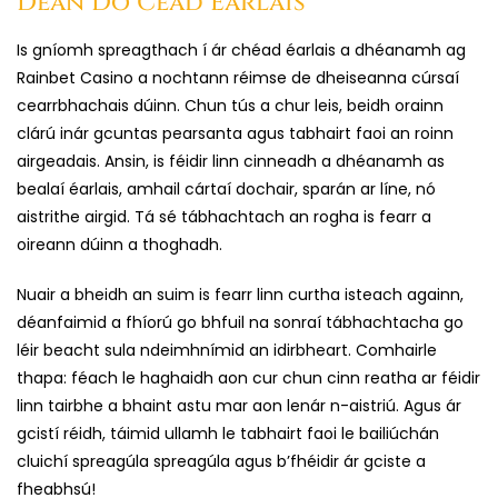
Déan Do Céad Éarlais
Is gníomh spreagthach í ár chéad éarlais a dhéanamh ag
Rainbet Casino a nochtann réimse de dheiseanna cúrsaí
cearrbhachais dúinn. Chun tús a chur leis, beidh orainn
clárú inár gcuntas pearsanta agus tabhairt faoi an roinn
airgeadais. Ansin, is féidir linn cinneadh a dhéanamh as
bealaí éarlais, amhail cártaí dochair, sparán ar líne, nó
aistrithe airgid. Tá sé tábhachtach an rogha is fearr a
oireann dúinn a thoghadh.
Nuair a bheidh an suim is fearr linn curtha isteach againn,
déanfaimid a fhíorú go bhfuil na sonraí tábhachtacha go
léir beacht sula ndeimhnímid an idirbheart. Comhairle
thapa: féach le haghaidh aon cur chun cinn reatha ar féidir
linn tairbhe a bhaint astu mar aon lenár n-aistriú. Agus ár
gcistí réidh, táimid ullamh le tabhairt faoi le bailiúchán
cluichí spreagúla spreagúla agus b’fhéidir ár gciste a
fheabhsú!