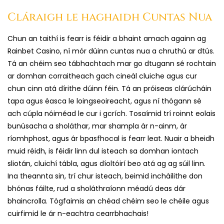
Cláraigh le haghaidh Cuntas Nua
Chun an taithí is fearr is féidir a bhaint amach againn ag
Rainbet Casino, ní mór dúinn cuntas nua a chruthú ar dtús.
Tá an chéim seo tábhachtach mar go dtugann sé rochtain
ar domhan corraitheach gach cineál cluiche agus cur
chun cinn atá dírithe dúinn féin. Tá an próiseas clárúcháin
tapa agus éasca le loingseoireacht, agus ní thógann sé
ach cúpla nóiméad le cur i gcrích. Tosaímid trí roinnt eolais
bunúsacha a sholáthar, mar shampla ár n-ainm, ár
ríomhphost, agus ár bpasfhocal is fearr leat. Nuair a bheidh
muid réidh, is féidir linn dul isteach sa domhan iontach
sliotán, cluichí tábla, agus díoltóirí beo atá ag ag súil linn.
Ina theannta sin, trí chur isteach, beimid incháilithe don
bhónas fáilte, rud a sholáthraíonn méadú deas dár
bhaincrolla. Tógfaimis an chéad chéim seo le chéile agus
cuirfimid le ár n-eachtra cearrbhachais!