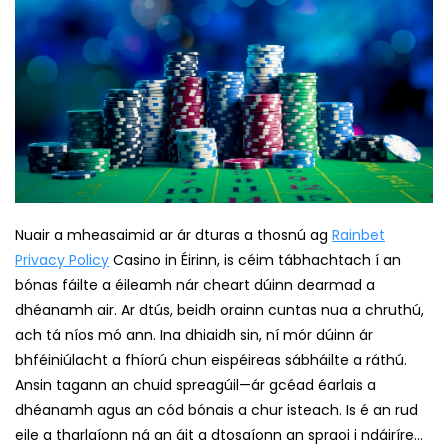
Nuair a mheasaimid ar ár dturas a thosnú ag
Rainbet
Privacy Policy
Casino in Éirinn, is céim tábhachtach í an
bónas fáilte a éileamh nár cheart dúinn dearmad a
dhéanamh air. Ar dtús, beidh orainn cuntas nua a chruthú,
ach tá níos mó ann. Ina dhiaidh sin, ní mór dúinn ár
bhféiniúlacht a fhíorú chun eispéireas sábháilte a ráthú.
Ansin tagann an chuid spreagúil—ár gcéad éarlais a
dhéanamh agus an cód bónais a chur isteach. Is é an rud
eile a tharlaíonn ná an áit a dtosaíonn an spraoi i ndáiríre…