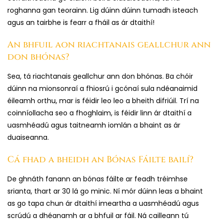
roghanna gan teorainn. Lig dúinn dúinn tumadh isteach
agus an tairbhe is fearr a fháil as ár dtaithí!
An bhfuil aon riachtanais geallchur ann
don bhónas?
Sea, tá riachtanais geallchur ann don bhónas. Ba chóir
dúinn na mionsonraí a fhiosrú i gcónaí sula ndéanaimid
éileamh orthu, mar is féidir leo leo a bheith difriúil. Trí na
coinníollacha seo a fhoghlaim, is féidir linn ár dtaithí a
uasmhéadú agus taitneamh iomlán a bhaint as ár
duaiseanna.
Cá fhad a bheidh an Bónas Fáilte bailí?
De ghnáth fanann an bónas fáilte ar feadh tréimhse
srianta, thart ar 30 lá go minic. Ní mór dúinn leas a bhaint
as go tapa chun ár dtaithí imeartha a uasmhéadú agus
scrúdú a dhéanamh ar a bhfuil ar fáil. Ná cailleann tú