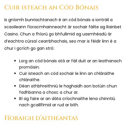
Cuir isteach an Cód Bónais
Is gníomh bunriachtanach é an cód bónais a iontráil a
scaoileann fíoracmhainneacht ár sochair fáilte ag Rainbet
Casino. Chun a fhíorú go bhfuilimid ag uasmhéadú ár
d’eachtra cúrsaí cearrbhachais, seo mar is féidir linn é a
chur i gcrích go gan stró:
Lorg an cód bónais atá ar fáil duit ar an leathanach
promóisin.
Cuir isteach an cód sochair le linn an chláraithe
chláraithe.
Déan athbhreithniú le haghaidh aon botúin chun
fadhbanna a chosc a chur ar.
Bí ag faire ar an dáta críochnaithe lena chinntiú
nach gcaillfimid ar rud ar bith.
Fíoraigh d’aitheantas