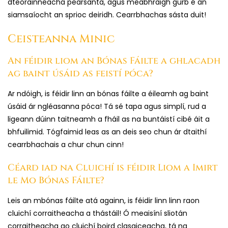
dteorainneacha pearsanta, agus meabhraigh gurb é an
siamsaíocht an sprioc deiridh. Cearrbhachas sásta duit!
Ceisteanna Minic
An féidir liom an Bónas Fáilte a ghlacadh
ag baint úsáid as feistí póca?
Ar ndóigh, is féidir linn an bónas fáilte a éileamh ag baint
úsáid ár ngléasanna póca! Tá sé tapa agus simplí, rud a
ligeann dúinn taitneamh a fháil as na buntáistí cibé áit a
bhfuilimid. Tógfaimid leas as an deis seo chun ár dtaithí
cearrbhachais a chur chun cinn!
Céard iad na Cluichí is féidir Liom a Imirt
le Mo Bónas Fáilte?
Leis an mbónas fáilte atá againn, is féidir linn linn raon
cluichí corraitheacha a thástáil! Ó meaisíní sliotán
corraitheacha go cluichí boird clasaiceacha, tá na