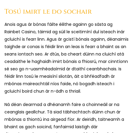
Tosú imirt le do sochair
Anois agus ár bónas fáilte éilithe againn go sásta ag
Rainbet Casino, táimid ag súil le sceitimíní dul isteach inár
gcluichí is fearr linn. Agus ár gcistí bónais againn, déanaimis
taighde ar conas is féidir linn an leas is fearr a bhaint as an
seans iontach seo. Ar dtús, ba cheart dúinn na cluichí atá
ceadaithe le haghaidh imirt bónais a fhiosrú, mar cinntíonn
sé seo go n-uasmhéadaímid ár dtaithí cearrbhachais. Is
féidir linn tosú le meaisíní sliotán, áit a bhféadfadh ár
mbónas maireachtáil níos faide, nó bogadh isteach i
gcluichí boird chun ár n-ádh a thriail.
Ná déan dearmad a dhéanamh faire a choinneáil ar na
ceanglais geallchur. Tá siad tábhachtach dúinn chun ár
mbónas a thiontú ina airgead fíor. Ar deiridh, taitneamh a
bhaint as gach soicind, fanfaimid laistigh dár