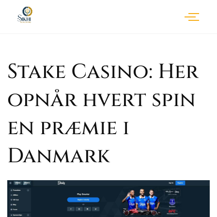
Stake Casino: Her
opnår hvert spin
en præmie i
Danmark