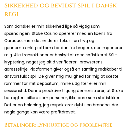
Sikkerhed og bevidst spil i dansk
regi
Som dansker er min sikkerhed lige så vigtig som
spændingen. Stake Casino opererer med en licens fra
Curacao, men det er deres fokus i en tryg og
gennemtænkt platform for danske brugere, der imponerer
mig. Alle transaktioner er beskyttet med sofistikeret SSL-
kryptering, noget jeg altid verificerer i browserens
adresselinje. Platformen giver også en samling redskaber til
ansvarsfuldt spil. De giver mig mulighed for mig at sætte
rammer for mit depositum, mine udgifter eller min
sessionstid. Denne proaktive tilgang demonstrerer, at Stake
betragter spillere som personer, ikke bare som statistikker.
Det er en holdning, jeg respekterer dybt i en branche, der
nogle gange kan være profitdrevet.
Betalinger: Lynhurtige og problemfrie