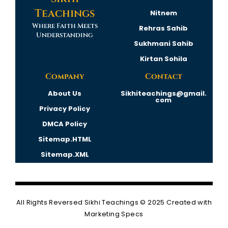
Teachings
Nitnem
Where Faith Meets
Rehras Sahib
Understanding
Sukhmani Sahib
Kirtan Sohila
Company
Contact
About Us
Sikhiteachings@gmail.
com
Privacy Policy
DMCA Policy
Sitemap.HTML
Sitemap.XML
All Rights Reversed
Sikhi Teachings
© 2025 Created with
Marketing Specs