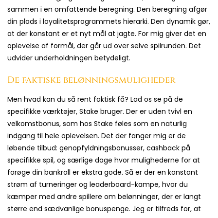
sammen i en omfattende beregning. Den beregning afgør
din plads i loyalitetsprogrammets hierarki. Den dynamik gør,
at der konstant er et nyt mål at jagte. For mig giver det en
oplevelse af formål, der går ud over selve spilrunden. Det
udvider underholdningen betydeligt.
De faktiske belønningsmuligheder
Men hvad kan du så rent faktisk få? Lad os se på de
specifikke værktøjer, Stake bruger. Der er uden tvivl en
velkomstbonus, som hos Stake føles som en naturlig
indgang til hele oplevelsen. Det der fanger mig er de
løbende tilbud: genopfyldningsbonusser, cashback på
specifikke spil, og særlige dage hvor mulighederne for at
forøge din bankroll er ekstra gode. Så er der en konstant
strøm af turneringer og leaderboard-kampe, hvor du
kæmper med andre spillere om belønninger, der er langt
større end sædvanlige bonuspenge. Jeg er tilfreds for, at