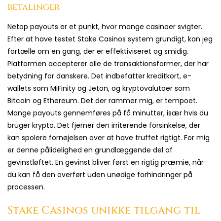
betalinger
Netop payouts er et punkt, hvor mange casinoer svigter.
Efter at have testet Stake Casinos system grundigt, kan jeg
fortælle om en gang, der er effektiviseret og smidig.
Platformen accepterer alle de transaktionsformer, der har
betydning for danskere. Det indbefatter kreditkort, e-
wallets som MiFinity og Jeton, og kryptovalutaer som
Bitcoin og Ethereum. Det der rammer mig, er tempoet.
Mange payouts gennemføres på få minutter, især hvis du
bruger krypto. Det fjerner den irriterende forsinkelse, der
kan spolere fornøjelsen over at have truffet rigtigt. For mig
er denne pålidelighed en grundlæggende del af
gevinstløftet. En gevinst bliver først en rigtig præmie, når
du kan få den overført uden unødige forhindringer på
processen.
Stake Casinos unikke tilgang til