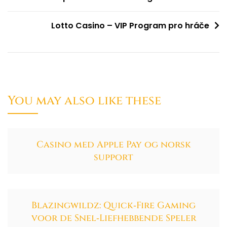
Lotto Casino – VIP Program pro hráče
You may also like these
Casino med Apple Pay og norsk
support
Blazingwildz: Quick‑Fire Gaming
voor de Snel‑Liefhebbende Speler