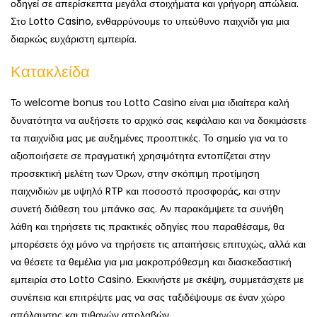
οδηγεί σε απερίσκεπτα μεγάλα στοιχήματα και γρήγορη απώλεια.
Στο Lotto Casino, ενθαρρύνουμε το υπεύθυνο παιχνίδι για μια
διαρκώς ευχάριστη εμπειρία.
Κατακλείδα
Το welcome bonus του Lotto Casino είναι μια ιδιαίτερα καλή
δυνατότητα να αυξήσετε το αρχικό σας κεφάλαιο και να δοκιμάσετε
τα παιχνίδια μας με αυξημένες προοπτικές. Το σημείο για να το
αξιοποιήσετε σε πραγματική χρησιμότητα εντοπίζεται στην
προσεκτική μελέτη των Όρων, στην σκόπιμη προτίμηση
παιχνιδιών με υψηλό RTP και ποσοστό προσφοράς, και στην
συνετή διάθεση του μπάνκο σας. Αν παρακάμψετε τα συνήθη
λάθη και τηρήσετε τις πρακτικές οδηγίες που παραθέσαμε, θα
μπορέσετε όχι μόνο να τηρήσετε τις απαιτήσεις επιτυχώς, αλλά και
να θέσετε τα θεμέλια για μια μακροπρόθεσμη και διασκεδαστική
εμπειρία στο Lotto Casino. Εκκινήστε με σκέψη, συμμετάσχετε με
συνέπεια και επιτρέψτε μας να σας ταξιδέψουμε σε έναν χώρο
απόλαυσης και πιθανών απολαβών.