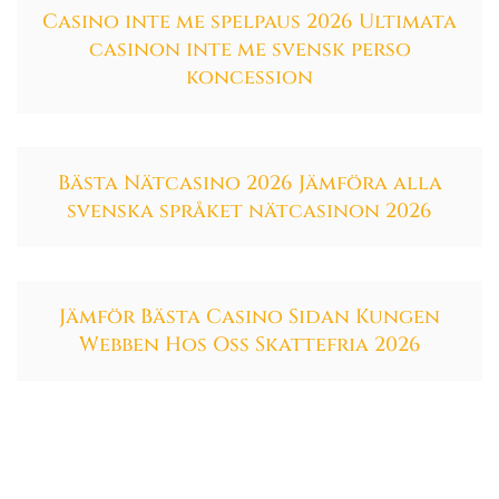
Casino inte me spelpaus 2026 Ultimata
casinon inte me svensk perso
koncession
Bästa Nätcasino 2026 Jämföra alla
svenska språket nätcasinon 2026
Jämför Bästa Casino Sidan Kungen
Webben Hos Oss Skattefria 2026