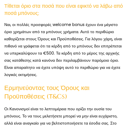
Τίθεται όριο στα ποσά που είναι εφικτό να λάβω από
ποσά μπόνους;
Ναι, οι πολλές προσφορές welcome bonus έχουν ένα μέγιστο
όριο χρημάτων από τα μπόνους χρήματα. Αυτό το περιθώριο
καθορίζεται στους Όρους και Προϋποθέσεις. Για λόγου χάρη, είναι
πιθανό να γράφεται ότι τα κέρδη από το μπόνους δεν επιτρέπεται
να υπερκαλύψουν τα €500. Τα κέρδη από το μέρος της αρχικής
σας κατάθεσης κατά κανόνα δεν περιλαμβάνουν παρόμοιο όριο.
Είναι απαραίτητο να έχετε υπόψη αυτό το περιθώριο για να έχετε
λογικές εκτιμήσεις.
Ερμηνεύοντας τους Όρους και
Προϋποθέσεις (Τ&Cs)
Οι Κανονισμοί είναι το λεπτομέρεια που ορίζει την ουσία του
μπόνους. Το να τους μελετήσετε μπορεί να μην είναι ευχάριστο,
αλλά είναι αναγκαίο για να βελτιστοποιήσετε τα έσοδα σας. Στο