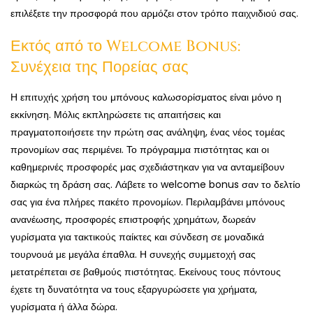
επιλέξετε την προσφορά που αρμόζει στον τρόπο παιχνιδιού σας.
Εκτός από το Welcome Bonus:
Συνέχεια της Πορείας σας
Η επιτυχής χρήση του μπόνους καλωσορίσματος είναι μόνο η
εκκίνηση. Μόλις εκπληρώσετε τις απαιτήσεις και
πραγματοποιήσετε την πρώτη σας ανάληψη, ένας νέος τομέας
προνομίων σας περιμένει. Το πρόγραμμα πιστότητας και οι
καθημερινές προσφορές μας σχεδιάστηκαν για να ανταμείβουν
διαρκώς τη δράση σας. Λάβετε το welcome bonus σαν το δελτίο
σας για ένα πλήρες πακέτο προνομίων. Περιλαμβάνει μπόνους
ανανέωσης, προσφορές επιστροφής χρημάτων, δωρεάν
γυρίσματα για τακτικούς παίκτες και σύνδεση σε μοναδικά
τουρνουά με μεγάλα έπαθλα. Η συνεχής συμμετοχή σας
μετατρέπεται σε βαθμούς πιστότητας. Εκείνους τους πόντους
έχετε τη δυνατότητα να τους εξαργυρώσετε για χρήματα,
γυρίσματα ή άλλα δώρα.