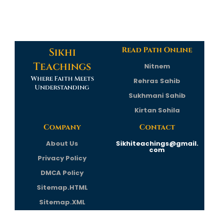
Read Path Online
Sikhi
Teachings
Nitnem
Where Faith Meets
Rehras Sahib
Understanding
Sukhmani Sahib
Kirtan Sohila
Company
Contact
About Us
Sikhiteachings@gmail.
com
Privacy Policy
DMCA Policy
Sitemap.HTML
Sitemap.XML