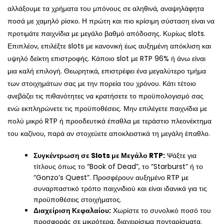
αλλάξουμε τα χρήματα του μπόνους σε αληθινά, αναψηλάφητα
ποσά με χαμηλό ρίσκο. Η πρώτη και πιο κρίσιμη σύσταση είναι να
προτιμάτε παιχνίδια με μεγάλο βαθμό απόδοσης. Κυρίως slots.
Επιπλέον, επιλέξτε slots με κανονική έως αυξημένη απόκλιση και
υψηλό δείκτη επιστροφής. Κάποιο slot με RTP 96% ή άνω είναι
μια καλή επιλογή. Θεωρητικά, επιστρέφει ένα μεγαλύτερο τμήμα
των στοιχημάτων σας με την πορεία του χρόνου. Κάτι τέτοιο
ανεβάζει τις πιθανότητες να κρατήσετε το προϋπολογισμό σας
ενώ εκπληρώνετε τις προϋποθέσεις. Μην επιλέγετε παιχνίδια με
πολύ μικρό RTP ή προοδευτικά έπαθλα με τεράστιο πλεονέκτημα
του καζίνου, παρά αν στοχεύετε αποκλειστικά τη μεγάλη έπαθλο.
Συγκέντρωση σε Slots με Μεγάλο RTP:
Ψάξτε για
τίτλους όπως το “Book of Dead”, το “Starburst” ή το
“Gonzo’s Quest”. Προσφέρουν αυξημένο RTP με
συναρπαστικό τρόπο παιχνιδιού και είναι ιδανικά για τις
προϋποθέσεις στοιχήματος.
Διαχείριση Κεφαλαίου:
Χωρίστε το συνολικό ποσό του
προσφοράς σε μικρότερα, διαχειρίσιμα πονταρίσματα.