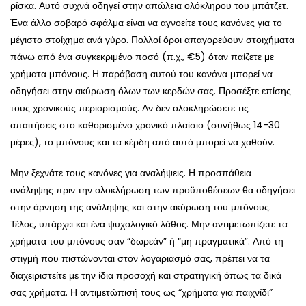
ρίσκα. Αυτό συχνά οδηγεί στην απώλεια ολόκληρου του μπάτζετ.
Ένα άλλο σοβαρό σφάλμα είναι να αγνοείτε τους κανόνες για το
μέγιστο στοίχημα ανά γύρο. Πολλοί όροι απαγορεύουν στοιχήματα
πάνω από ένα συγκεκριμένο ποσό (π.χ., €5) όταν παίζετε με
χρήματα μπόνους. Η παράβαση αυτού του κανόνα μπορεί να
οδηγήσει στην ακύρωση όλων των κερδών σας. Προσέξτε επίσης
τους χρονικούς περιορισμούς. Αν δεν ολοκληρώσετε τις
απαιτήσεις στο καθορισμένο χρονικό πλαίσιο (συνήθως 14-30
μέρες), το μπόνους και τα κέρδη από αυτό μπορεί να χαθούν.
Μην ξεχνάτε τους κανόνες για αναλήψεις. Η προσπάθεια
ανάληψης πριν την ολοκλήρωση των προϋποθέσεων θα οδηγήσει
στην άρνηση της ανάληψης και στην ακύρωση του μπόνους.
Τέλος, υπάρχει και ένα ψυχολογικό λάθος. Μην αντιμετωπίζετε τα
χρήματα του μπόνους σαν “δωρεάν” ή “μη πραγματικά”. Από τη
στιγμή που πιστώνονται στον λογαριασμό σας, πρέπει να τα
διαχειριστείτε με την ίδια προσοχή και στρατηγική όπως τα δικά
σας χρήματα. Η αντιμετώπισή τους ως “χρήματα για παιχνίδι”