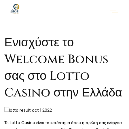
Ενισχύστε το
Welcome Bonus
σας στο Lotto
Casino στην Ελλάδα
Το Lotto Casino είναι το κατάστημα όπου η πρώτη σας ενέργεια