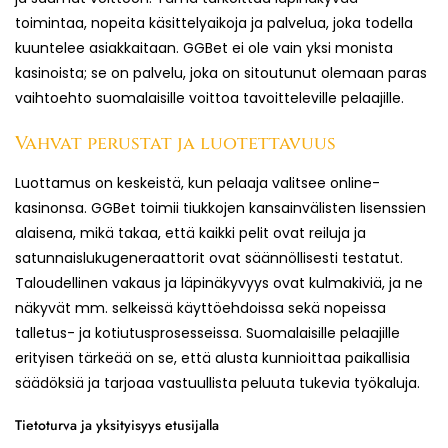
toimintaa, nopeita käsittelyaikoja ja palvelua, joka todella
kuuntelee asiakkaitaan. GGBet ei ole vain yksi monista
kasinoista; se on palvelu, joka on sitoutunut olemaan paras
vaihtoehto suomalaisille voittoa tavoitteleville pelaajille.
Vahvat perustat ja luotettavuus
Luottamus on keskeistä, kun pelaaja valitsee online-
kasinonsa. GGBet toimii tiukkojen kansainvälisten lisenssien
alaisena, mikä takaa, että kaikki pelit ovat reiluja ja
satunnaislukugeneraattorit ovat säännöllisesti testatut.
Taloudellinen vakaus ja läpinäkyvyys ovat kulmakiviä, ja ne
näkyvät mm. selkeissä käyttöehdoissa sekä nopeissa
talletus- ja kotiutusprosesseissa. Suomalaisille pelaajille
erityisen tärkeää on se, että alusta kunnioittaa paikallisia
säädöksiä ja tarjoaa vastuullista peluuta tukevia työkaluja.
Tietoturva ja yksityisyys etusijalla