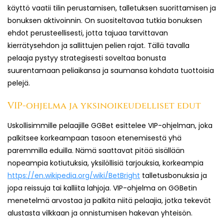
käyttö vaatii tilin perustamisen, talletuksen suorittamisen ja
bonuksen aktivoinnin. On suositeltavaa tutkia bonuksen
ehdot perusteellisesti, jotta tajuaa tarvittavan
kierrätysehdon ja sallittujen pelien rajat. Tällä tavalla
pelaaja pystyy strategisesti soveltaa bonusta
suurentamaan peliaikansa ja saumansa kohdata tuottoisia
pelejä.
VIP-ohjelma ja yksinoikeudelliset edut
Uskollisimmille pelaajille GGBet esittelee VIP-ohjelman, joka
palkitsee korkeampaan tasoon etenemisestä yhä
paremmilla eduilla. Nämä saattavat pitää sisällään
nopeampia kotiutuksia, yksilöllisiä tarjouksia, korkeampia
https://en.wikipedia.org/wiki/BetBright
talletusbonuksia ja
jopa reissuja tai kalliita lahjoja. VIP-ohjelma on GGBetin
menetelmä arvostaa ja palkita niitä pelaajia, jotka tekevät
alustasta vilkkaan ja onnistumisen hakevan yhteisön.