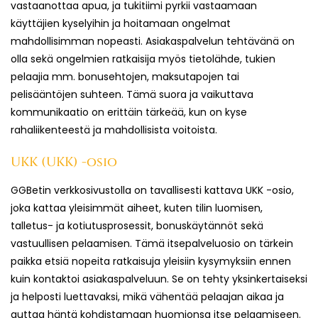
vastaanottaa apua, ja tukitiimi pyrkii vastaamaan
käyttäjien kyselyihin ja hoitamaan ongelmat
mahdollisimman nopeasti. Asiakaspalvelun tehtävänä on
olla sekä ongelmien ratkaisija myös tietolähde, tukien
pelaajia mm. bonusehtojen, maksutapojen tai
pelisääntöjen suhteen. Tämä suora ja vaikuttava
kommunikaatio on erittäin tärkeää, kun on kyse
rahaliikenteestä ja mahdollisista voitoista.
UKK (UKK) -osio
GGBetin verkkosivustolla on tavallisesti kattava UKK -osio,
joka kattaa yleisimmät aiheet, kuten tilin luomisen,
talletus- ja kotiutusprosessit, bonuskäytännöt sekä
vastuullisen pelaamisen. Tämä itsepalveluosio on tärkein
paikka etsiä nopeita ratkaisuja yleisiin kysymyksiin ennen
kuin kontaktoi asiakaspalveluun. Se on tehty yksinkertaiseksi
ja helposti luettavaksi, mikä vähentää pelaajan aikaa ja
auttaa häntä kohdistamaan huomionsa itse pelaamiseen.