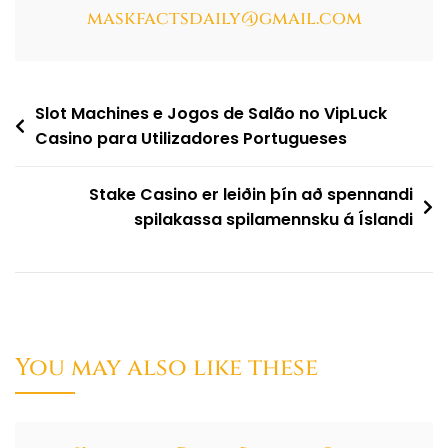
maskfactsdaily@gmail.com
Slot Machines e Jogos de Salão no VipLuck
Casino para Utilizadores Portugueses
Stake Casino er leiðin þín að spennandi
spilakassa spilamennsku á Íslandi
You may also like these