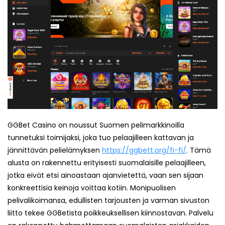
GGBet Casino on noussut Suomen pelimarkkinoilla
tunnetuksi toimijaksi, joka tuo pelaajilleen kattavan ja
jännittävän pelielämyksen
https://ggbett.org/fi-fi/
. Tämä
alusta on rakennettu erityisesti suomalaisille pelaajilleen,
jotka eivät etsi ainoastaan ajanvietettä, vaan sen sijaan
konkreettisia keinoja voittaa kotiin. Monipuolisen
pelivalikoimansa, edullisten tarjousten ja varman sivuston
liitto tekee GGBetista poikkeuksellisen kiinnostavan. Palvelu