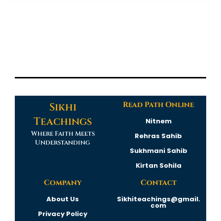
Read Path Online
Sikhi
Teachings
Nitnem
Where Faith Meets
Rehras Sahib
Understanding
Sukhmani Sahib
Kirtan Sohila
Company
Contact
About Us
Sikhiteachings@gmail.
com
Privacy Policy