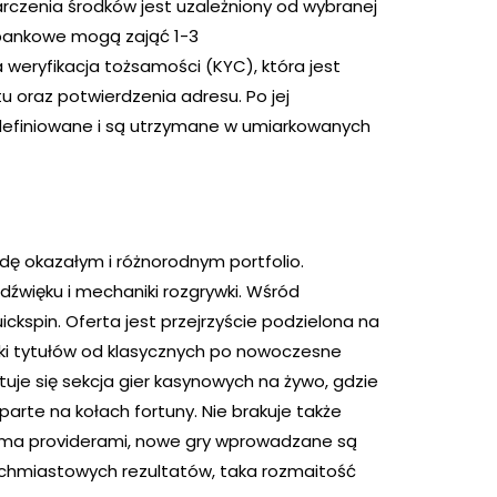
rczenia środków jest uzależniony od wybranej
 bankowe mogą zająć 1-3
weryfikacja tożsamości (KYC), która jest
oraz potwierdzenia adresu. Po jej
 zdefiniowane i są utrzymane w umiarkowanych
dę okazałym i różnorodnym portfolio.
dźwięku i mechaniki rozgrywki. Wśród
ickspin. Oferta jest przejrzyście podzielona na
tki tytułów od klasycznych po nowoczesne
tuje się sekcja gier kasynowych na żywo, gdzie
parte na kołach fortuny. Nie brakuje także
eloma providerami, nowe gry wprowadzane są
natychmiastowych rezultatów, taka rozmaitość