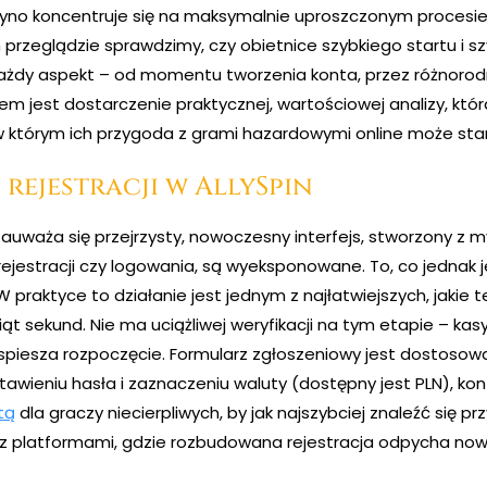
syno koncentruje się na maksymalnie uproszczonym procesie re
 przeglądzie sprawdzimy, czy obietnice szybkiego startu i 
ażdy aspekt – od momentu tworzenia konta, przez różnorodn
em jest dostarczenie praktycznej, wartościowej analizy, kt
, w którym ich przygoda z grami hazardowymi online może st
rejestracji w AllySpin
auważa się przejrzysty, nowoczesny interfejs, stworzony z myś
k rejestracji czy logowania, są wyeksponowane. To, co jednak
 praktyce to działanie jest jednym z najłatwiejszych, jakie 
ąt sekund. Nie ma uciążliwej weryfikacji na tym etapie – kas
iesza rozpoczęcie. Formularz zgłoszeniowy jest dostosowany
awieniu hasła i zaznaczeniu waluty (dostępny jest PLN), kon
tą
dla graczy niecierpliwych, by jak najszybciej znaleźć się 
 z platformami, gdzie rozbudowana rejestracja odpycha now