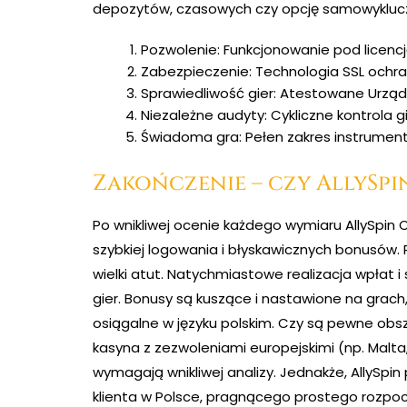
depozytów, czasowych czy opcję samowyklucze
Pozwolenie: Funkcjonowanie pod licen
Zabezpieczenie: Technologia SSL ochra
Sprawiedliwość gier: Atestowane Urzą
Niezależne audyty: Cykliczne kontrola g
Świadoma gra: Pełen zakres instrumen
Zakończenie – czy AllySpi
Po wnikliwej ocenie każdego wymiaru AllySpi
szybkiej logowania i błyskawicznych bonusów. P
wielki atut. Natychmiastowe realizacja wpłat 
gier. Bonusy są kuszące i nastawione na grach
osiągalne w języku polskim. Czy są pewne obs
kasyna z zezwoleniami europejskimi (np. Malt
wymagają wnikliwej analizy. Jednakże, AllySpi
klienta w Polsce, pragnącego prostego rozpocz