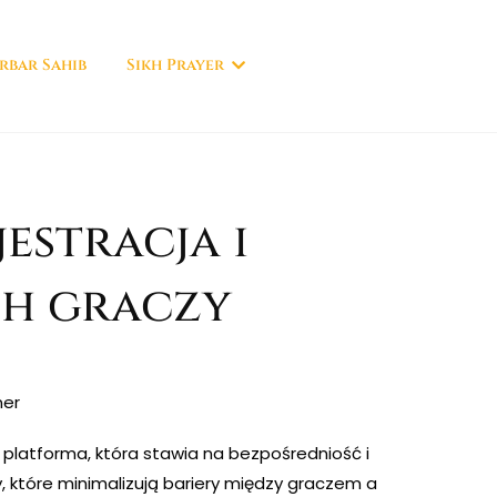
rbar Sahib
Sikh Prayer
estracja i
ch graczy
 platforma, która stawia na bezpośredniość i
y, które minimalizują bariery między graczem a