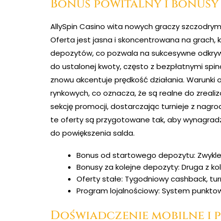
Bonus powitalny i bonusy
AllySpin Casino wita nowych graczy szczodrym 
Oferta jest jasna i skoncentrowana na grach, 
depozytów, co pozwala na sukcesywne odkryw
do ustalonej kwoty, często z bezpłatnymi spi
znowu akcentuje prędkość działania. Warunki
rynkowych, co oznacza, że są realne do zreal
sekcję promocji, dostarczając turnieje z nagr
te oferty są przygotowane tak, aby wynagradz
do powiększenia salda.
Bonus od startowego depozytu: Zwykle
Bonusy za kolejne depozyty: Druga z ko
Oferty stałe: Tygodniowy cashback, tur
Program lojalnościowy: System punktow
Doświadczenie mobilne i