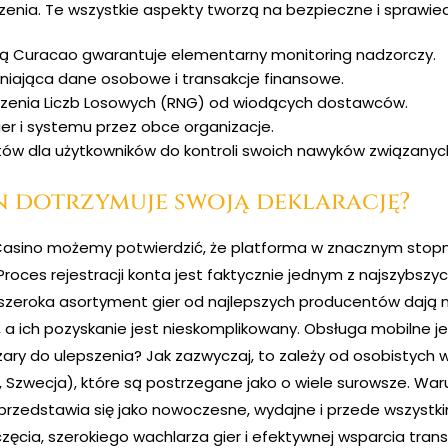
nia. Te wszystkie aspekty tworzą na bezpieczne i sprawied
cją Curacao gwarantuje elementarny monitoring nadzorczy.
niająca dane osobowe i transakcje finansowe.
dzenia Liczb Losowych (RNG) od wiodących dostawców.
ier i systemu przez obce organizacje.
tów dla użytkowników do kontroli swoich nawyków związanyc
n dotrzymuje swoją deklarację?
n Casino możemy potwierdzić, że platforma w znacznym stop
roces rejestracji konta jest faktycznie jednym z najszybszych
i szeroka asortyment gier od najlepszych producentów dają n
, a ich pozyskanie jest nieskomplikowany. Obsługa mobilne j
zary do ulepszenia? Jak zazwyczaj, to zależy od osobistyc
a, Szwecja), które są postrzegane jako o wiele surowsze. W
n przedstawia się jako nowoczesne, wydajne i przede wszystki
ęcia, szerokiego wachlarza gier i efektywnej wsparcia trans