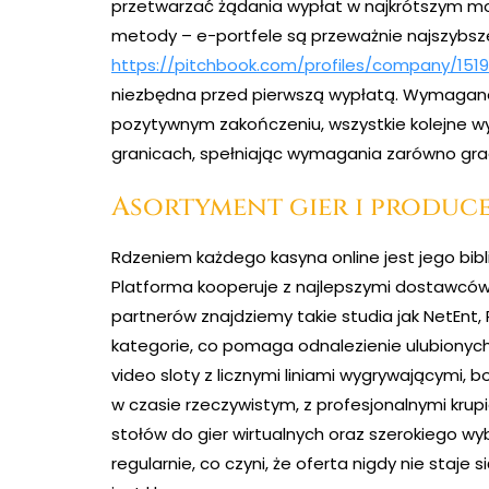
przetwarzać żądania wypłat w najkrótszym moż
metody – e-portfele są przeważnie najszybsze
https://pitchbook.com/profiles/company/151
niezbędna przed pierwszą wypłatą. Wymagane 
pozytywnym zakończeniu, wszystkie kolejne wy
granicach, spełniając wymagania zarówno gracz
Asortyment gier i produ
Rdzeniem każdego kasyna online jest jego bib
Platforma kooperuje z najlepszymi dostawców o
partnerów znajdziemy takie studia jak NetEnt, 
kategorie, co pomaga odnalezienie ulubionych
video sloty z licznymi liniami wygrywającymi,
w czasie rzeczywistym, z profesjonalnymi krupi
stołów do gier wirtualnych oraz szerokiego w
regularnie, co czyni, że oferta nigdy nie staje