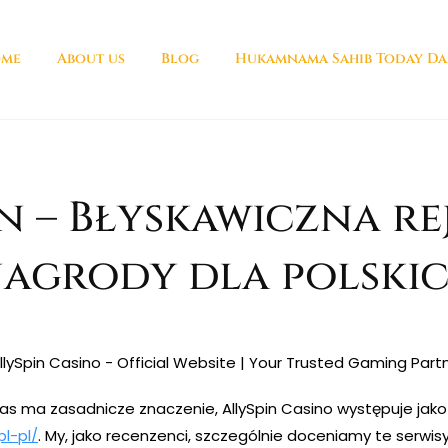
me
About us
Blog
Hukamnama Sahib Today Da
n – Błyskawiczna rej
nagrody dla polski
as ma zasadnicze znaczenie, AllySpin Casino występuje jako
pl-pl/
. My, jako recenzenci, szczególnie doceniamy te serwis