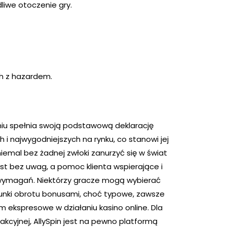
liwe otoczenie gry.
h z hazardem.
niu spełnia swoją podstawową deklarację
 i najwygodniejszych na rynku, co stanowi jej
iemal bez żadnej zwłoki zanurzyć się w świat
est bez uwag, a pomoc klienta wspierające i
h wymagań. Niektórzy gracze mogą wybierać
arunki obrotu bonusami, choć typowe, zawsze
m ekspresowe w działaniu kasino online. Dla
akcyjnej, AllySpin jest na pewno platformą