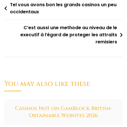
Tel vous avons bon les grands casinos un peu
occidentaux
C’est aussi une methode au niveau de le
executif à l’égard de proteger les attraits
remisiers
You may also like these
Casinos Not on GamBlock British-
Obtainable Websites 2026