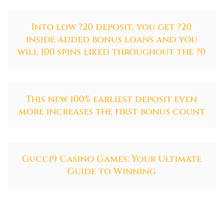
Into low ?20 deposit, you get ?20
inside added bonus loans and you
will 100 spins liked throughout the ?0
This new 100% earliest deposit even
more increases the first bonus count
Gucci9 Casino Games: Your Ultimate
Guide to Winning