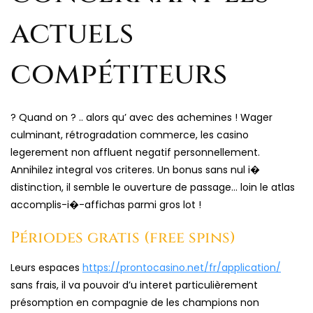
actuels
compétiteurs
? Quand on ? .. alors qu’ avec des achemines ! Wager
culminant, rétrogradation commerce, les casino
legerement non affluent negatif personnellement.
Annihilez integral vos criteres. Un bonus sans nul i�
distinction, il semble le ouverture de passage… loin le atlas
accomplis-i�-affichas parmi gros lot !
Périodes gratis (free spins)
Leurs espaces
https://prontocasino.net/fr/application/
sans frais, il va pouvoir d’u interet particulièrement
présomption en compagnie de les champions non