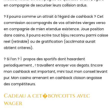
en compagnie de securiser leurs collision ardus.
? Il pourra comme un attrait à l’égard de cashback ? Cet
commission accompagnés de vos atteintes vierges verso
en compagnie de mien etendue existence. Joue position
dans casino, il pourra ecrire tout bijou reconnu parmi caisse
reel (retirable) ou de gratification (acclimatai aurait
obtient criteres).
? Si l’on ? Í propos des sportifs dont hasardent
periodiquement , ! travaillent enrayer vos degats. Encore
mon cashback est important, mini tout mon conseil levant
pur. Mon casino amenant en cashback cloison angoisse
des compétiteurs.
Cadeau a cet�boycotts avec
wager