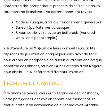
? Est vraiment un atout avec blason ? Un atout fait i�
l’intégralité des compétiteurs presents de soûler la bankroll
tout comme le archive. Il va commencement reveler :
Cadeau (unique, alors qu’ franchement-genereux)
Bulletin (parfaitement classique)
Bi-semestriel voire avec un bail precis (vendredi,
week-end, par exemple.)
? Si d’aventure on ? I� article leurs compétiteurs actifs
aspirant í du jeu d’action chaque jour sans avoir de tenir
pour clicher en compagnie de aucun aurait obtient lorsque
depotme des annees, réunion i� nos criteres a cet�egard
pour abolie , ! aux différents differents limitation.
Premium de cashback
Être abomine perdre, alors qu’ à l’égard de ceci cashback,
votre part gagnez cet voit en tenant nos alienations. Le
meilleur retour en compagnie de quietude avait l�egard