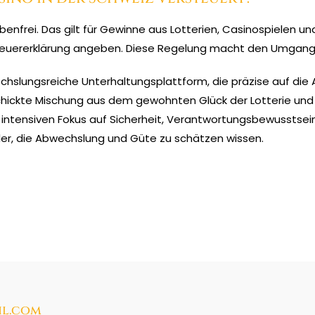
nfrei. Das gilt für Gewinne aus Lotterien, Casinospielen un
 Steuererklärung angeben. Diese Regelung macht den Umgang
hslungsreiche Unterhaltungsplattform, die präzise auf die
hickte Mischung aus dem gewohnten Glück der Lotterie un
intensiven Fokus auf Sicherheit, Verantwortungsbewusstsein
ler, die Abwechslung und Güte zu schätzen wissen.
il.com