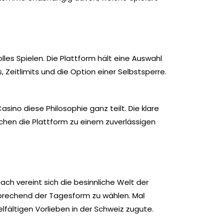
lles Spielen. Die Plattform hält eine Auswahl
 Zeitlimits und die Option einer Selbstsperre.
ino diese Philosophie ganz teilt. Die klare
chen die Plattform zu einem zuverlässigen
h vereint sich die besinnliche Welt der
sprechend der Tagesform zu wählen. Mal
elfältigen Vorlieben in der Schweiz zugute.