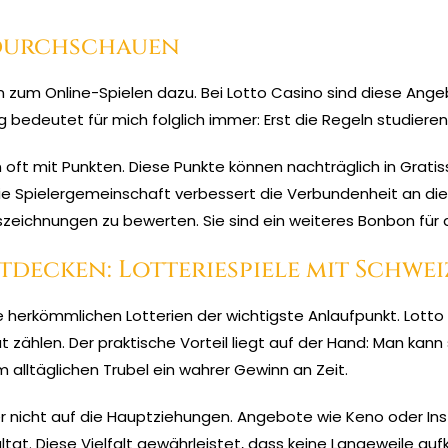
durchschauen
n zum Online-Spielen dazu. Bei Lotto Casino sind diese An
ng bedeutet für mich folglich immer: Erst die Regeln studie
oft mit Punkten. Diese Punkte können nachträglich in Grati
 Spielergemeinschaft verbessert die Verbundenheit an die W
uszeichnungen zu bewerten. Sie sind ein weiteres Bonbon für
tdecken: Lotteriespiele mit Schw
die herkömmlichen Lotterien der wichtigste Anlaufpunkt. Lotto
 zählen. Der praktische Vorteil liegt auf der Hand: Man kann 
 alltäglichen Trubel ein wahrer Gewinn an Zeit.
r nicht auf die Hauptziehungen. Angebote wie Keno oder Ins
ltat. Diese Vielfalt gewährleistet, dass keine Langeweile a