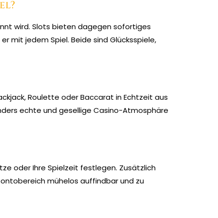
el?
nt wird. Slots bieten dagegen sofortiges
 er mit jedem Spiel. Beide sind Glücksspiele,
ackjack, Roulette oder Baccarat in Echtzeit aus
onders echte und gesellige Casino-Atmosphäre
e oder Ihre Spielzeit festlegen. Zusätzlich
m Kontobereich mühelos auffindbar und zu