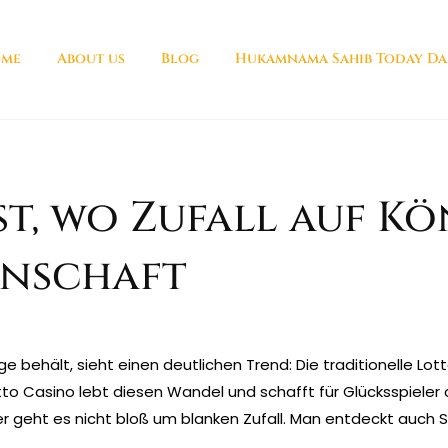
me
About us
Blog
Hukamnama Sahib Today Da
st, wo Zufall auf K
enschaft
 behält, sieht einen deutlichen Trend: Die traditionelle Lo
otto Casino lebt diesen Wandel und schafft für Glücksspieler
r geht es nicht bloß um blanken Zufall. Man entdeckt auch Sp