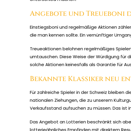
Angebote und Treueboni 
Einstiegsboni und regelmäßige Aktionen zähle
die man kennen sollte. Ein vernünftiger Umga
Treueaktionen belohnen regelmäßiges Spielen 
umtauschen. Diese Weise der Würdigung für die
solche Aktionen keinesfalls als Garantie für A
Bekannte Klassiker neu en
Für zahlreiche Spieler in der Schweiz bleiben 
nationalen Ziehungen, die zu unserem Kulturgut
Verkaufsstand aufsuchen zu müssen. Das ist im
Das Angebot an Lotterien beschränkt sich abe
lotterieähnliches Empfinden mit direktem Resu