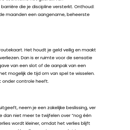
barrière die je discipline versterkt. Onthoud:
urende maanden een aangename, beheerste
 routekaart. Het houdt je geld veilig en maakt
erliezen. Dan is er ruimte voor de sensatie
rgave van een slot of de aanpak van een
het mogelijk de tijd om van spel te wisselen.
 onder controle heeft.
tgeeft, neem je een zakelijke beslissing, ver
 je dan niet meer te twijfelen over “nog één
lies wordt kleiner, omdat het verlies blijft