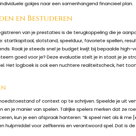
s individuele gokjes naar een samenhangend financieel plan.
ouden en Bestuderen
istreren van je prestaties is de terugkoppeling die je aanp
e: startkapitaal, slotstand, speelduur, favoriete spellen, res
trends. Raak je steeds snel je budget kwijt bij bepaalde high-
eem goed voor je? Deze evaluatie stelt je in staat je je str
oel. Het logboek is ook een nuchtere realiteitscheck, het too
en
edstoestand of context op te schrijven. Speelde je uit vervel
en je manier van spelen. Talrijke spelers merken dat ze roe
ceren, kun je een afspraak hanteren: “Ik speel niet als ik me 
n hulpmiddel voor zelfkennis en verantwoord spel. Dat is de 