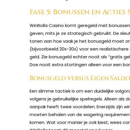
Fase 5: Bonussen en Acties
WinRolla Casino komt geregeld met bonussen 
geven, mits je ze strategisch gebruikt. De sleu
tonen aan hoe vaak je het bonusgeld moet om
(bijvoorbeeld 20x-30x) voor een realistischer
geld. Zie bonusgeld echter nooit als “gratis 
Doe nooit extra stortingen alleen voor een bo
Bonusgeld versus Eigen Saldo
Een slimme tactiek is om een duidelijke volgor
volgens je gebruikelijke spelregels. Alleen als
aanpak heeft twee voordelen. Enerzijds zijn 
moeten behalen van de wagering requirement t
komen. Wat voor manier je ook kiest, wees con