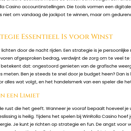
lla Casino accountinstellingen. Die tools vormen een digitale 
oel is niet om vandaag de jackpot te winnen, maar om ged
gie Essentieel Is voor Winst
ichten door de nacht rijden. Een strategie is je persoonlijke
tevoren afgesproken bedrag, verdwijnt de zorg om te veel te v
ers betekent dat: ongestoord genieten van de grafische wee
ies meten. Ben je steeds te snel door je budget heen? Dan is 
 alles wat volgt, en het handelsmerk van een speler die het
n een Limiet
e rust die het geeft. Wanneer je vooraf bepaalt hoeveel je ui
lissing is heilig. Tijdens het spelen bij WinRolla Casino hoef
gie. Je kunt je richten op strategie en fun. De angst voor ver