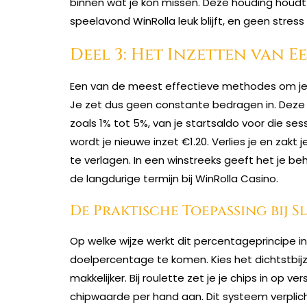
binnen wat je kon missen. Deze houding houdt 
speelavond WinRolla leuk blijft, en geen stress
Deel 3: Het Inzetten van E
Een van de meest effectieve methodes om je b
Je zet dus geen constante bedragen in. Deze a
zoals 1% tot 5%, van je startsaldo voor die sess
wordt je nieuwe inzet €1.20. Verlies je en zakt
te verlagen. In een winstreeks geeft het je be
de langdurige termijn bij WinRolla Casino.
De Praktische Toepassing bij S
Op welke wijze werkt dit percentageprincipe in d
doelpercentage te komen. Kies het dichtstbijzi
makkelijker. Bij roulette zet je je chips in op
chipwaarde per hand aan. Dit systeem verplich