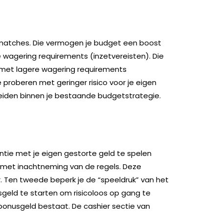
smatches. Die vermogen je budget een boost
de wagering requirements (inzetvereisten). Die
 met lagere wagering requirements
 proberen met geringer risico voor je eigen
breiden binnen je bestaande budgetstrategie.
antie met je eigen gestorte geld te spelen
ijk met inachtneming van de regels. Deze
. Ten tweede beperk je de “speeldruk” van het
geld te starten om risicoloos op gang te
 bonusgeld bestaat. De cashier sectie van