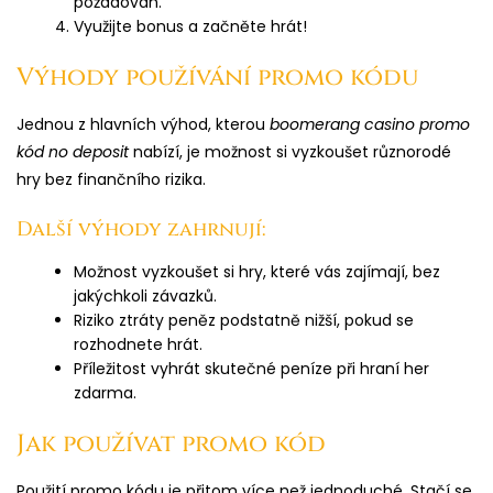
požadován.
Využijte bonus a začněte hrát!
Výhody používání promo kódu
Jednou z hlavních výhod, kterou
boomerang casino promo
kód no deposit
nabízí, je možnost si vyzkoušet různorodé
hry bez finančního rizika.
Další výhody zahrnují:
Možnost vyzkoušet si hry, které vás zajímají, bez
jakýchkoli závazků.
Riziko ztráty peněz podstatně nižší, pokud se
rozhodnete hrát.
Příležitost vyhrát skutečné peníze při hraní her
zdarma.
Jak používat promo kód
Použití promo kódu je přitom více než jednoduché. Stačí se