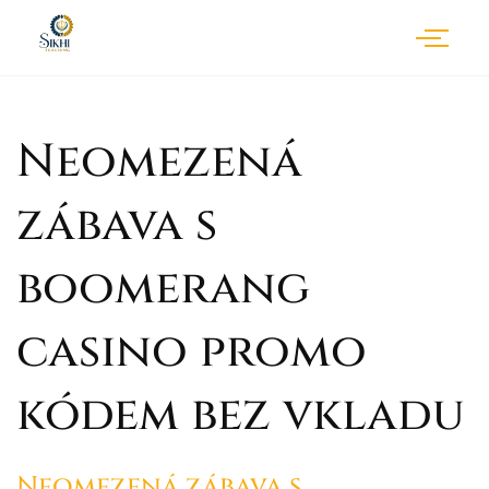
Neomezená
zábava s
boomerang
casino promo
kódem bez vkladu
Neomezená zábava s