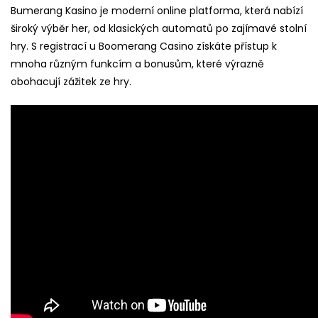
Bumerang Kasino je moderní online platforma, která nabízí
široký výběr her, od klasických automatů po zajímavé stolní
hry. S registrací u Boomerang Casino získáte přístup k
mnoha různým funkcím a bonusům, které výrazně
obohacují zážitek ze hry.