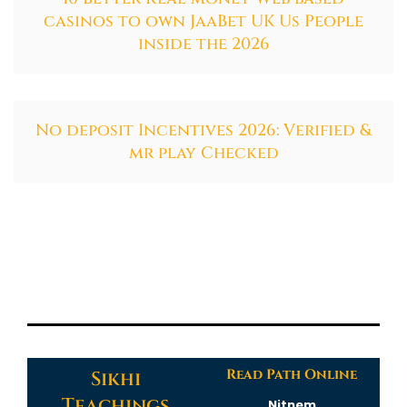
casinos to own JaaBet UK Us People
inside the 2026
No deposit Incentives 2026: Verified &
mr play Checked
Read Path Online
Sikhi
Teachings
Nitnem