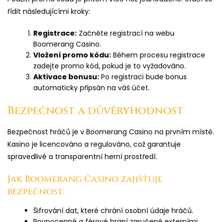
řídit následujícími kroky:
Registrace:
Začněte registrací na webu
Boomerang Casino.
Vložení promo kódu:
Během procesu registrace
zadejte promo kód, pokud je to vyžadováno.
Aktivace bonusu:
Po registraci bude bonus
automaticky připsán na váš účet.
Bezpečnost a důvěryhodnost
Bezpečnost hráčů je v Boomerang Casino na prvním místě.
Kasino je licencováno a regulováno, což garantuje
spravedlivé a transparentní herní prostředí.
Jak Boomerang Casino zajišťuje
bezpečnost:
Šifrování dat, které chrání osobní údaje hráčů.
Rovnocenné a férové hraní zaručené externími