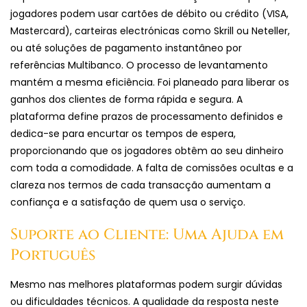
jogadores podem usar cartões de débito ou crédito (VISA,
Mastercard), carteiras electrónicas como Skrill ou Neteller,
ou até soluções de pagamento instantâneo por
referências Multibanco. O processo de levantamento
mantém a mesma eficiência. Foi planeado para liberar os
ganhos dos clientes de forma rápida e segura. A
plataforma define prazos de processamento definidos e
dedica-se para encurtar os tempos de espera,
proporcionando que os jogadores obtêm ao seu dinheiro
com toda a comodidade. A falta de comissões ocultas e a
clareza nos termos de cada transacção aumentam a
confiança e a satisfação de quem usa o serviço.
Suporte ao Cliente: Uma Ajuda em
Português
Mesmo nas melhores plataformas podem surgir dúvidas
ou dificuldades técnicos. A qualidade da resposta neste