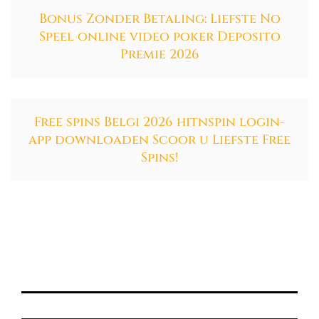
Bonus Zonder Betaling: Liefste No
Speel online video poker Deposito
Premie 2026
Free spins Belgi 2026 hitnspin login-
app downloaden Scoor u Liefste Free
Spins!