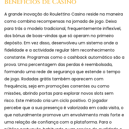
Benefícios de Casino
A grande inovação do Roulettino Casino reside na maneira
como combina recompensas na jornada de jogo. Deixa
para trás o modelo tradicional, frequentemente inflexível,
dos bónus de boas-vindas que só operam no primeiro
depósito. Em vez disso, desenvolveu um sistema onde a
fidelidade e a actividade regular têm reconhecimento
constante. Programas como o cashback automático são a
prova. Uma percentagem das perdas é reembolsada,
formando uma rede de segurança que estende o tempo
de jogo. Rodadas grátis também aparecem com
frequência, seja em promoções correntes ou como
missões, abrindo portas para explorar novos slots sem
risco. Este método cria um ciclo positivo. O jogador
percebe que a sua presença é valorizada em cada visita, o
que naturalmente promove um envolvimento mais forte e
uma relação de confiança com a plataforma. Para o