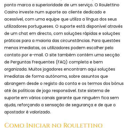
ponto marca a superioridade de um serviço. O Roulettino
Casino investe num suporte ao cliente dedicado e
acessível, com uma equipe que utiliza a língua dos seus
utilizadores portugueses. O suporte está disponível através
de um chat em directo, com soluções rápidas e soluções
práticas para a maioria das circunstâncias. Para questões
menos imediatas, os utilizadores podem escolher pelo
contato por e-mail. O site também contém uma secção
de Perguntas Frequentes (FAQ) completa e bem
organizada. Muitos jogadores encontram aqui soluções
imediatas de forma autónoma, sobre assuntos que
abrangem desde o registo da conta e os termos dos bónus
até às políticas de jogo responsável. Este sistema de
suporte em vários canais garante que ninguém fica sem
ajuda, reforçando a sensação de segurança e de que o
apostador é valorizado.
Como Iniciar no Roulettino