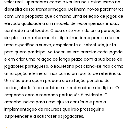
valor real. Operadores como o Roulettino Casino estão na
dianteira desta transformação. Definem novos parâmetros
com uma proposta que combina uma seleção de jogos de
elevada qualidade a um modelo de recompensas eficaz,
centrado no utilizador. O seu êxito vem de uma perceção
simples: o entretenimento digital moderno precisa de ser
uma experiência suave, empolgante e, sobretudo, justa
para quem participa. Ao focar-se em premiar cada jogada
e em criar uma relação de longo prazo com a sua base de
jogadores portuguesa, o Roulettino posiciona-se não como
uma opção efémera, mas como um ponto de referência.
Um sítio para quem procura a excitação genuína do
casino, aliada à comodidade e modernidade do digital. O
empenho com o mercado português é evidente. O
amanhã indica para uma ajusta contínua e para a
implementação de recursos que irão prosseguir a
surpreender e a satisfazer os jogadores.