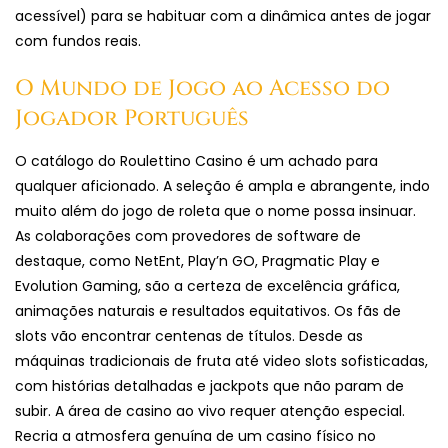
acessível) para se habituar com a dinâmica antes de jogar
com fundos reais.
O Mundo de Jogo ao Acesso do
Jogador Português
O catálogo do Roulettino Casino é um achado para
qualquer aficionado. A seleção é ampla e abrangente, indo
muito além do jogo de roleta que o nome possa insinuar.
As colaborações com provedores de software de
destaque, como NetEnt, Play’n GO, Pragmatic Play e
Evolution Gaming, são a certeza de excelência gráfica,
animações naturais e resultados equitativos. Os fãs de
slots vão encontrar centenas de títulos. Desde as
máquinas tradicionais de fruta até video slots sofisticadas,
com histórias detalhadas e jackpots que não param de
subir. A área de casino ao vivo requer atenção especial.
Recria a atmosfera genuína de um casino físico no