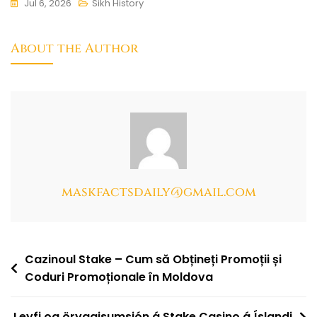
Jul 6, 2026
Sikh History
About the Author
maskfactsdaily@gmail.com
Cazinoul Stake – Cum să Obțineți Promoții și
Coduri Promoționale în Moldova
Leyfi og öryggisumsjón á Stake Casino á Íslandi