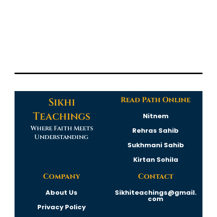
Read Path Online
Sikhi
Teachings
Nitnem
Where Faith Meets
Rehras Sahib
Understanding
Sukhmani Sahib
Kirtan Sohila
Company
Contact
About Us
Sikhiteachings@gmail.
com
Privacy Policy