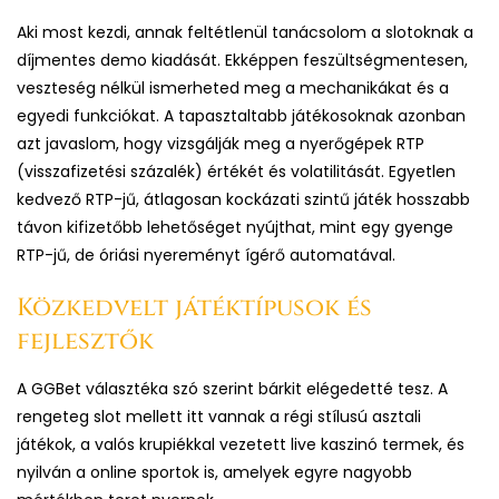
Aki most kezdi, annak feltétlenül tanácsolom a slotoknak a
díjmentes demo kiadását. Ekképpen feszültségmentesen,
veszteség nélkül ismerheted meg a mechanikákat és a
egyedi funkciókat. A tapasztaltabb játékosoknak azonban
azt javaslom, hogy vizsgálják meg a nyerőgépek RTP
(visszafizetési százalék) értékét és volatilitását. Egyetlen
kedvező RTP-jű, átlagosan kockázati szintű játék hosszabb
távon kifizetőbb lehetőséget nyújthat, mint egy gyenge
RTP-jű, de óriási nyereményt ígérő automatával.
Közkedvelt játéktípusok és
fejlesztők
A GGBet választéka szó szerint bárkit elégedetté tesz. A
rengeteg slot mellett itt vannak a régi stílusú asztali
játékok, a valós krupiékkal vezetett live kaszinó termek, és
nyilván a online sportok is, amelyek egyre nagyobb