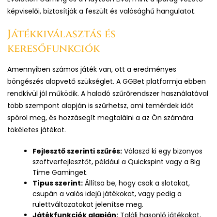
képviselői, biztosítják a feszült és valósághű hangulatot.
Játékkiválasztás és
keresőfunkciók
Amennyiben számos játék van, ott a eredményes
böngészés alapvető szükséglet. A GGBet platformja ebben
rendkívül jól működik. A haladó szűrőrendszer használatával
több szempont alapján is szűrhetsz, ami temérdek időt
spórol meg, és hozzásegít megtalálni a az Ön számára
tökéletes játékot.
Fejlesztő szerinti szűrés:
Válaszd ki egy bizonyos
szoftverfejlesztőt, például a Quickspint vagy a Big
Time Gaminget.
Típus szerint:
Állítsa be, hogy csak a slotokat,
csupán a valós idejű játékokat, vagy pedig a
rulettváltozatokat jelenítse meg.
Játékfunkciók alapján:
Találj hasonló játékokat,