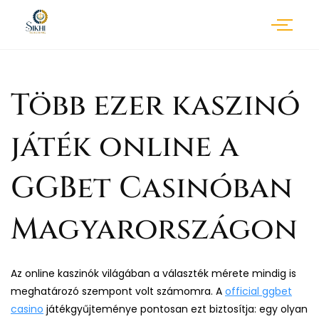
Több ezer kaszinó
játék online a
GGBet Casinóban
Magyarországon
Az online kaszinók világában a választék mérete mindig is
meghatározó szempont volt számomra. A
official ggbet
casino
játékgyűjteménye pontosan ezt biztosítja: egy olyan