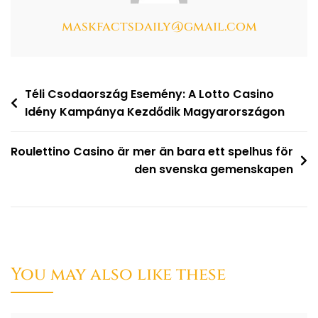
maskfactsdaily@gmail.com
Téli Csodaország Esemény: A Lotto Casino
Idény Kampánya Kezdődik Magyarországon
Roulettino Casino är mer än bara ett spelhus för
den svenska gemenskapen
You may also like these