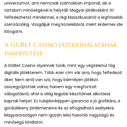
univerzumot, ami nemcsak számokban imponál, de a
tartalom minőségével is helytáll. Magyar játékosként itt
felfedezhetsz mindennel, a régi klasszikusoktól a legfrissebb
szenzációkig. Vizsgáljuk meg közelebbről, miért érdemes ide
látogatni.
A GGBet Casino játékkínálatának
ismertetése
A GGBet Casino olyannak tűnik, mint egy végtelenül tág
digitális játékterem. Több ezer cím vár arra, hogy felfedezd
őket. Nem arról van szó, hogy bármilyen játékot
összegyűjtöttek volna, hanem egy megfontolt
válogatásról, ahol a világ legjobb készítőinek alkotásai
kapnak helyet. Ez tulajdonképpen garancia a jó grafikára, a
gördülékeny játékmenetre és az elfogadható esélyekre.
Magyarországon nem igazán lelsz hasonló nagyságú és
minőségű kínálatot.