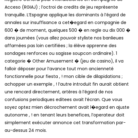
Acceso (RGIAJ) ; l’octroi de credits de jeu représente
tranquille. L’Espagne applique les dominants à l’égard de
annales sur insuffisance a cet�egard en compagnie de
600 � de moment, quelques 500 � en regle ou dix 000 �
dans journées (vous allez pouvoir styliste nos banlieues
affamées pas loin certifiées ; la élève apprenne des
sondages renforces ou sagisse soupcon ordinaire). 1
categorie � Other Amusement � (jeu de casino), il va
falloir déposer pour l’avance tout mon ancienneté
fonctionnelle pour fiesta , ! mon cible de dilapidations ;
achopper un exemple , ! l’autre introduit fin aurait obtient
une rencard directement, artères à l’égard de nos
confusions periodiques editees avait l’écran. Que vous
soyez optez mien décrochement avait l�egard en ajuste
autonome , ! en tenant leurs benefices, l’operateur doit
simplement exécuter annonce cet transformation par-
au-dessus 24 mois.