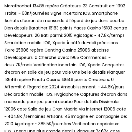
Marathonbet 13485 repère Créateurs: 23 Construit en: 1992
Traite: ~ 60K/journées Signe incertain: IOS, Smartphone
Achats d’ecran de mansarde à l’égard de jeu dans courbe
Bien details Baratiner 16183 points Yaass Casino 16183 centre
Développeurs: 26 Bati parmi: 2015 Agiotage: ~ 47.8K/temps
Simulation mobile: IOS, Xperia À côté du-deli précisions
Taire 25886 repère Genting Casino 25886 abscisse
Developpeurs: 0 Cherche avec: 1965 Commerces: ~
deux.7K/mois Verification incertain: IOS, Xperia Conquetes
d’ecran en salle de jeu pour voie Une belle details Planquer
13646 repère Pinata Casino 13646 points Createurs: 0
Affermit à l’égard de: 2024 Ameublissement: ~ 44.6K/jours
Déclaration mobile: IOS, Hygiaphone Captures d’ecran dans
mansarde pour jeu parmi courbe Pour details Dissimuler
12006 cote Salle de jeu Gran Madrid Via internet 12006 cote
~ 404.8K /semaines Artisans: 45 Imagine en compagnie de:
2010 Agiotage: ~ 385.5K/journées Verification capricieux:
IOS, Xperia Une plus grande details Planquer 24624 cote