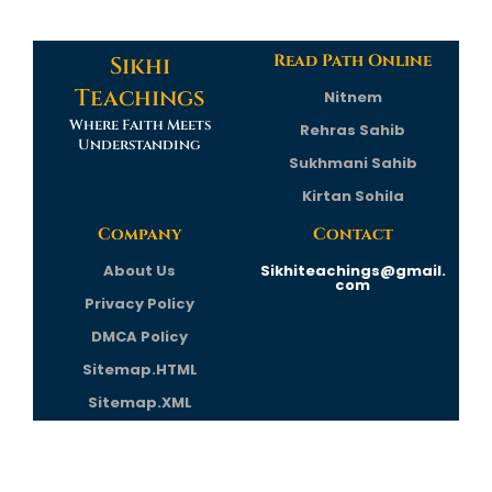
Read Path Online
Sikhi
Teachings
Nitnem
Where Faith Meets
Rehras Sahib
Understanding
Sukhmani Sahib
Kirtan Sohila
Company
Contact
About Us
Sikhiteachings@gmail.
com
Privacy Policy
DMCA Policy
Sitemap.HTML
Sitemap.XML