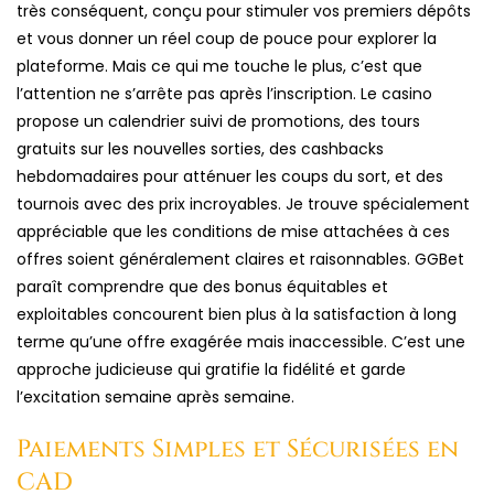
très conséquent, conçu pour stimuler vos premiers dépôts
et vous donner un réel coup de pouce pour explorer la
plateforme. Mais ce qui me touche le plus, c’est que
l’attention ne s’arrête pas après l’inscription. Le casino
propose un calendrier suivi de promotions, des tours
gratuits sur les nouvelles sorties, des cashbacks
hebdomadaires pour atténuer les coups du sort, et des
tournois avec des prix incroyables. Je trouve spécialement
appréciable que les conditions de mise attachées à ces
offres soient généralement claires et raisonnables. GGBet
paraît comprendre que des bonus équitables et
exploitables concourent bien plus à la satisfaction à long
terme qu’une offre exagérée mais inaccessible. C’est une
approche judicieuse qui gratifie la fidélité et garde
l’excitation semaine après semaine.
Paiements Simples et Sécurisées en
CAD