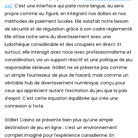
ca/
. C’est une interface qui parle notre langue, au sens
propre comme au figuré, en intégrant nos dollars et nos
méthodes de paiement locales. Elle satisfait notre besoin
de sécurité et de régulation grâce à son cadre réglementé.
Elle attise notre sens du divertissement avec une
ludothèque considérable et des croupiers en direct. Et
surtout, elle interagit avec nous avec professionnalisme et
considération, via un support réactif et une politique de jeu
responsable sérieuse. GGBet ne se présente pas comme
un simple fournisseur de jeux de hasard, mais comme un
véritable hub de divertissement numérique, conçu pour
ceux qui apprécient autant l’excitation du jeu que la paix
d’esprit. C’est cette équation équilibrée qui crée une
connexion si forte.
GGBet Casino se présente bien plus qu’une simple
destination de jeu en ligne ; c’est un environnement
complet imaginé pour l’expérience canadienne. En