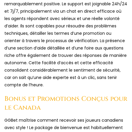
remarquablement positive. Le support est joignable 24h/24
et 7j/7, principalement via un chat en direct efficace où
les agents répondent avec sérieux et une réelle volonté
d’aider. Ils sont capables pour résoudre des problèmes
techniques, détailler les termes d’une promotion ou
orienter à travers le processus de vérification. La présence
d’une section d’aide détaillée et d’une foire aux questions
riche offre également de trouver des réponses de manière
autonome. Cette facilité d’accès et cette efficacité
consolident considérablement le sentiment de sécurité,
car on sait qu’une aide experte est à un clic, sans tenir
compte de l’heure.
Bonus et Promotions Conçus pour
le Canada
GGBet maîtrise comment recevoir ses joueurs canadiens
avec style ! Le package de bienvenue est habituellement