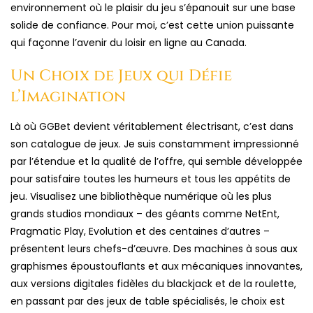
environnement où le plaisir du jeu s’épanouit sur une base
solide de confiance. Pour moi, c’est cette union puissante
qui façonne l’avenir du loisir en ligne au Canada.
Un Choix de Jeux qui Défie
l’Imagination
Là où GGBet devient véritablement électrisant, c’est dans
son catalogue de jeux. Je suis constamment impressionné
par l’étendue et la qualité de l’offre, qui semble développée
pour satisfaire toutes les humeurs et tous les appétits de
jeu. Visualisez une bibliothèque numérique où les plus
grands studios mondiaux – des géants comme NetEnt,
Pragmatic Play, Evolution et des centaines d’autres –
présentent leurs chefs-d’œuvre. Des machines à sous aux
graphismes époustouflants et aux mécaniques innovantes,
aux versions digitales fidèles du blackjack et de la roulette,
en passant par des jeux de table spécialisés, le choix est