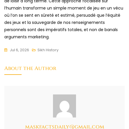
de loisir à long terme. Cette approche focalisée sur
l’humain transforme un simple moment de jeu en un vécu
où l’on se sent en sûreté et estimé, persuadé que l’équité
des jeux et la sauvegarde de nos renseignements
personnels sont des impératifs totales, et non de banals
arguments marketing.
Jul 6, 2026
Sikh History
About the Author
maskfactsdaily@gmail.com