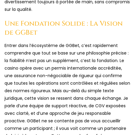
divertissement toujours à portée de main, sans compromis
sur la qualité.
Une Fondation Solide : La Vision
de GGBet
Entrer dans l’écosystème de GGBet, c’est rapidement
comprendre que tout se base sur une philosophie précise :
la fiabilité n’est pas un supplément, c’est la fondation. Le
casino opère avec un permis internationale accréditée,
une assurance non-négociable de rigueur qui confirme
que toutes les opérations sont contrôlées et régulées selon
des normes rigoureux. Mais au-delà du simple texte
juridique, cette vision se ressent dans chaque échange. Je
parle d’une équipe de support réactive, de CGV exposées
avec clarté, et d’une approche de jeu responsable
proactive. GGBet ne se contente pas de vous accueillir
comme un participant ; il vous voit comme un partenaire