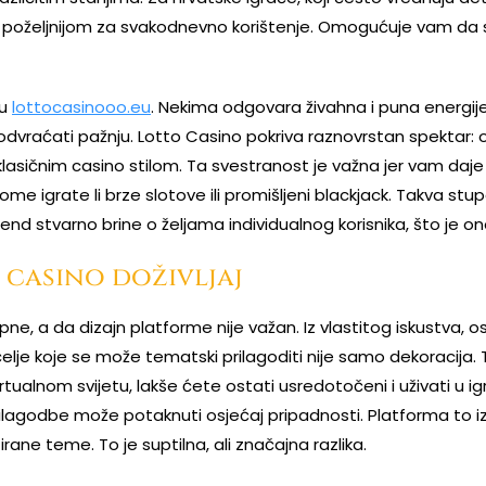
i ju poželjnijom za svakodnevno korištenje. Omogućuje vam da
ru
lottocasinooo.eu
. Nekima odgovara živahna i puna energije
 odvraćati pažnju. Lotto Casino pokriva raznovrstan spektar: 
lasičnim casino stilom. Ta svestranost je važna jer vam daje
me igrate li brze slotove ili promišljeni blackjack. Takva st
nd stvarno brine o željama individualnog korisnika, što je on
 casino doživljaj
ne, a da dizajn platforme nije važan. Iz vlastitog iskustva, o
čelje koje se može tematski prilagoditi nije samo dekoracija. T
tualnom svijetu, lakše ćete ostati usredotočeni i uživati u igr
ilagodbe može potaknuti osjećaj pripadnosti. Platforma to i
irane teme. To je suptilna, ali značajna razlika.