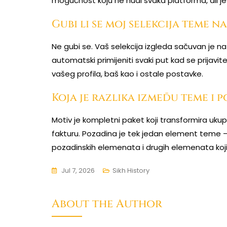
mogućnost koju ne nudi svaka platforma, ali je 
Gubi li se moj selekcija teme 
Ne gubi se. Vaš selekcija izgleda sačuvan je 
automatski primijeniti svaki put kad se prijavite,
vašeg profila, baš kao i ostale postavke.
Koja je razlika između teme i
Motiv je kompletni paket koji transformira ukupn
fakturu. Pozadina je tek jedan element teme – t
pozadinskih elemenata i drugih elemenata koji 
Jul 7, 2026
Sikh History
About the Author