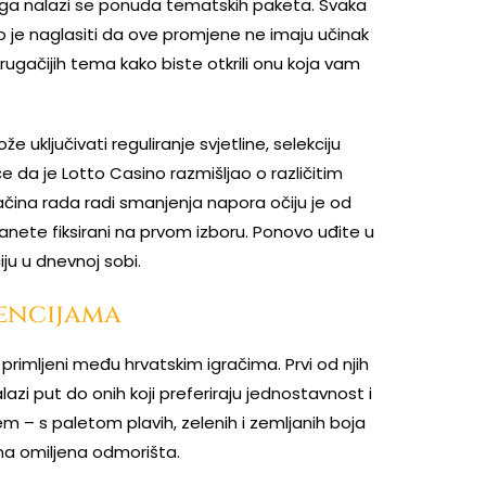
 njega nalazi se ponuda tematskih paketa. Svaka
o je naglasiti da ove promjene ne imaju učinak
drugačijih tema kako biste otkrili onu koja vam
ključivati reguliranje svjetline, selekciju
e da je Lotto Casino razmišljao o različitim
ačina rada radi smanjenja napora očiju je od
tanete fiksirani na prvom izboru. Ponovo uđite u
ju u dnevnoj sobi.
rencijama
primljeni među hrvatskim igračima. Prvi od njih
azi put do onih koji preferiraju jednostavnost i
em – s paletom plavih, zelenih i zemljanih boja
 na omiljena odmorišta.