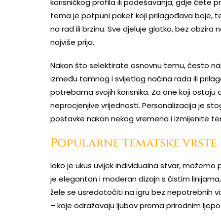
korisničkog profila ili podešavanja, gdje ćete 
tema je potpuni paket koji prilagođava boje, t
na rad ili brzinu. Sve djeluje glatko, bez obzir
najviše prija.
Nakon što selektirate osnovnu temu, često nala
između tamnog i svijetlog načina rada ili prilag
potrebama svojih korisnika. Za one koji ostaju
neprocjenjive vrijednosti. Personalizacija je s
postavke nakon nekog vremena i izmijenite temu 
Popularne tematske vrste
Iako je ukus uvijek individualna stvar, možemo 
je elegantan i moderan dizajn s čistim linijama,
žele se usredotočiti na igru bez nepotrebnih vi
– koje odražavaju ljubav prema prirodnim ljepo