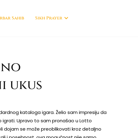
rbar Sahib
Sikh Prayer
ino
i ukus
dardnog kataloga igara. Želio sam impresiju da
o igrati. Upravo to sam pronašao u Lotto
li dojam se može preoblikovati kroz detaljno
etalj i posebnost, ova mogućnost nije samo