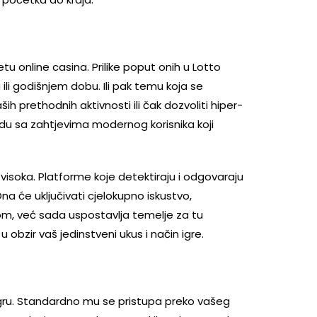
tu online casina. Prilike poput onih u Lotto
li godišnjem dobu. Ili pak temu koja se
ih prethodnih aktivnosti ili čak dozvoliti hiper-
ladu sa zahtjevima modernog korisnika koji
visoka. Platforme koje detektiraju i odgovaraju
a će uključivati cjelokupno iskustvo,
om, već sada uspostavlja temelje za tu
obzir vaš jedinstveni ukus i način igre.
igru. Standardno mu se pristupa preko vašeg