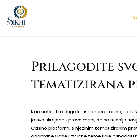
Ho
Prilagodite sv
tematizirana p
Kao netko tko dugo koristi online casina, pok
je sve skrojeno upravo meni, da se sučelje sa
Casino platformi, s njezinim tematiziranim pri
odabrane vidne i zvučne teme koje pripadaju ra