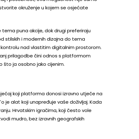
 stvorite okruženje u kojem se osjećate
 tema puna akcije, dok drugi preferiraju
od stilskih i modernih dizajna do tema
 kontrolu nad vlastitim digitalnim prostorom.
upanj prilagodbe čini odnos s platformom
o što ja osobno jako cijenim.
sjećaj koji platforma donosi izravno utječe na
o je alat koji unapređuje vaše doživljaj. Kada
anju. Hrvatskim igračima, koji često vole
zvodi mudro, bez izravnih geografskih