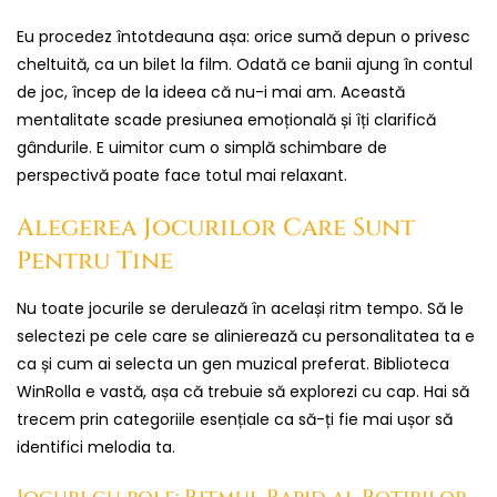
Eu procedez întotdeauna așa: orice sumă depun o privesc
cheltuită, ca un bilet la film. Odată ce banii ajung în contul
de joc, încep de la ideea că nu-i mai am. Această
mentalitate scade presiunea emoțională și îți clarifică
gândurile. E uimitor cum o simplă schimbare de
perspectivă poate face totul mai relaxant.
Alegerea Jocurilor Care Sunt
Pentru Tine
Nu toate jocurile se derulează în același ritm tempo. Să le
selectezi pe cele care se alinierează cu personalitatea ta e
ca și cum ai selecta un gen muzical preferat. Biblioteca
WinRolla e vastă, așa că trebuie să explorezi cu cap. Hai să
trecem prin categoriile esențiale ca să-ți fie mai ușor să
identifici melodia ta.