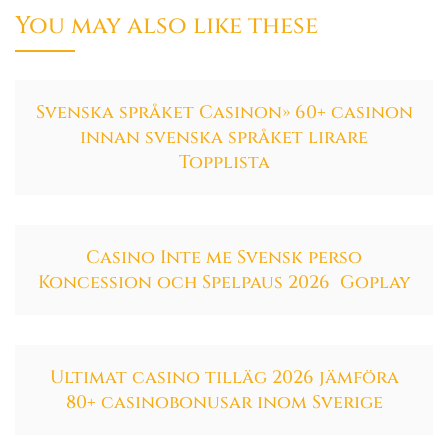
You may also like these
Svenska språket Casinon» 60+ casinon
innan svenska språket lirare
Topplista
Casino Inte me Svensk perso
Koncession och Spelpaus 2026 ️ Goplay
Ultimat casino tilläg 2026 jämföra
80+ casinobonusar inom Sverige