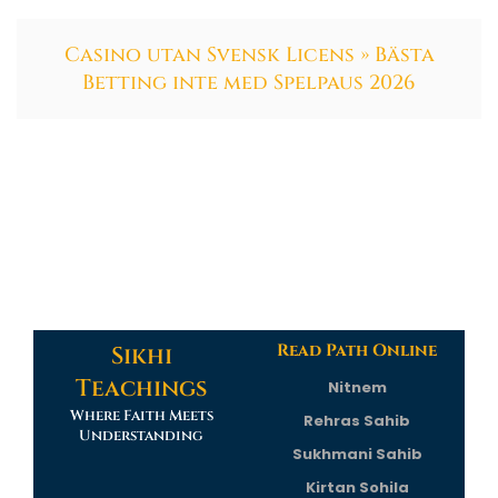
Casino utan Svensk Licens » Bästa
Betting inte med Spelpaus 2026
Read Path Online
Sikhi
Teachings
Nitnem
Where Faith Meets
Rehras Sahib
Understanding
Sukhmani Sahib
Kirtan Sohila