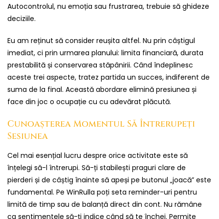
Autocontrolul, nu emoția sau frustrarea, trebuie să ghideze
deciziile.
Eu am reținut să consider reușita altfel. Nu prin câștigul
imediat, ci prin urmarea planului: limita financiară, durata
prestabilită și conservarea stăpânirii. Când îndeplinesc
aceste trei aspecte, tratez partida un succes, indiferent de
suma de la final. Această abordare elimină presiunea și
face din joc o ocupație cu cu adevărat plăcută.
Cunoașterea Momentul Să Întrerupeți
Sesiunea
Cel mai esențial lucru despre orice activitate este să
înțelegi să-l întrerupi. Să-ți stabilești praguri clare de
pierderi și de câștig înainte să apeși pe butonul „joacă” este
fundamental. Pe WinRulla poți seta reminder-uri pentru
limită de timp sau de balanță direct din cont. Nu rămâne
ca sentimentele să-ți indice când să te închei. Permite