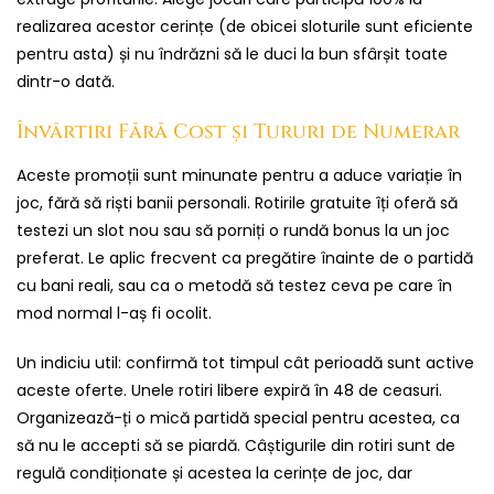
realizarea acestor cerințe (de obicei sloturile sunt eficiente
pentru asta) și nu îndrăzni să le duci la bun sfârșit toate
dintr-o dată.
Învârtiri Fără Cost și Tururi de Numerar
Aceste promoții sunt minunate pentru a aduce variație în
joc, fără să riști banii personali. Rotirile gratuite îți oferă să
testezi un slot nou sau să porniți o rundă bonus la un joc
preferat. Le aplic frecvent ca pregătire înainte de o partidă
cu bani reali, sau ca o metodă să testez ceva pe care în
mod normal l-aș fi ocolit.
Un indiciu util: confirmă tot timpul cât perioadă sunt active
aceste oferte. Unele rotiri libere expiră în 48 de ceasuri.
Organizează-ți o mică partidă special pentru acestea, ca
să nu le accepti să se piardă. Câștigurile din rotiri sunt de
regulă condiționate și acestea la cerințe de joc, dar