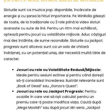
Jocuri cu role: Ritmul Rapid al Rotirilor
Sloturile sunt ca muzica pop: disponibile, încărcate de
energie și cu șansa la hituri importante. Pe WinRolla găsești
de toate, de la tradiționale cu 3 role până la video sloturi
avansate cu sute de linii. Pentru un ritm mai echilibrat,
optează pentru jocuri cu volatilitate mijlocie. Aduc câștiguri
mai des întâlnite, de sume rezonabile. Sloturile cu jackpot
progresiv sunt altceva: sunt ca un solo de chitară
îndrăzneț, cu un potențial uriaș, dar necesită multă tărie de
caracter.
Jocuri cu role cu Volatilitate Redusă/Mijlocie:
Ideale pentru sesiuni extinse și pentru când dorești
să-ți consolidezi încrederea. Ilustrări relevante sunt
„Book of Dead” sau „Gonzo’s Quest”.
Jocuri cu role cu Jackpot Progresiv:
Pentru
ocaziile în care vrei să riști calculat pentru un
premiu care-ți poate modifica viața. Caută după
„Mega Moolah” sau după jocuri din seria „Jackpot