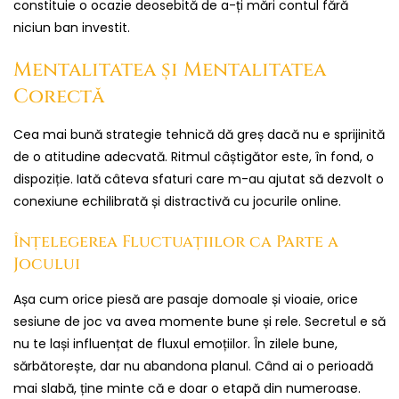
constituie o ocazie deosebită de a-ți mări contul fără
niciun ban investit.
Mentalitatea și Mentalitatea
Corectă
Cea mai bună strategie tehnică dă greș dacă nu e sprijinită
de o atitudine adecvată. Ritmul câștigător este, în fond, o
dispoziție. Iată câteva sfaturi care m-au ajutat să dezvolt o
conexiune echilibrată și distractivă cu jocurile online.
Înțelegerea Fluctuațiilor ca Parte a
Jocului
Așa cum orice piesă are pasaje domoale și vioaie, orice
sesiune de joc va avea momente bune și rele. Secretul e să
nu te lași influențat de fluxul emoțiilor. În zilele bune,
sărbătorește, dar nu abandona planul. Când ai o perioadă
mai slabă, ține minte că e doar o etapă din numeroase.