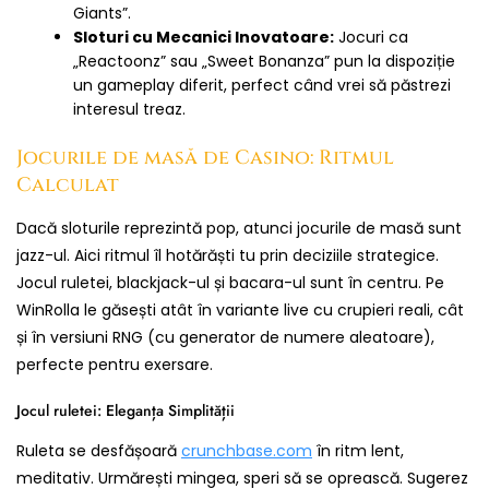
Giants”.
Sloturi cu Mecanici Inovatoare:
Jocuri ca
„Reactoonz” sau „Sweet Bonanza” pun la dispoziție
un gameplay diferit, perfect când vrei să păstrezi
interesul treaz.
Jocurile de masă de Casino: Ritmul
Calculat
Dacă sloturile reprezintă pop, atunci jocurile de masă sunt
jazz-ul. Aici ritmul îl hotărăști tu prin deciziile strategice.
Jocul ruletei, blackjack-ul și bacara-ul sunt în centru. Pe
WinRolla le găsești atât în variante live cu crupieri reali, cât
și în versiuni RNG (cu generator de numere aleatoare),
perfecte pentru exersare.
Jocul ruletei: Eleganța Simplității
Ruleta se desfășoară
crunchbase.com
în ritm lent,
meditativ. Urmărești mingea, speri să se oprească. Sugerez