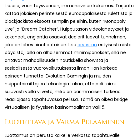
lisäosa, vaan täysverinen, immersiivinen kokemus. Tarjonta
kattaa jokaisen perinteisestä eurooppalaisesta rulettista ja
blackjackista eksoottisempiin peleihin, kuten “Monopoly
Live” ja “Dream Catcher”. Huipputason videolähetykset ja
kokeneet, englantia osaavat dealerit luovat tunnelman,
joka on lähes ainutlaatuinen. Itse
arvostan
erityisesti niistä
pöydistä, joilla on alhaisemmat minimipanokset, sillä ne
antavat mahdollisuuden nautiskella show’sta ja
sosiaalisesta vuorovaikutuksesta ilman liian korkeaa
paineen tunnetta. Evolution Gamingin ja muiden
huipputoimittajien teknologia takaa, että peli toimii
sujuvasti vailla viiveitä, mikä on äärimmäisen tärkeää
reaaliajassa tapahtuvassa pelissä. Tämä on oikea bridge
virtuaalisen ja fyysisen kasinomaailman välillä.
Luotettava ja Varma Pelaaminen
Luottamus on perusta kaikelle verkossa tapahtuvalle