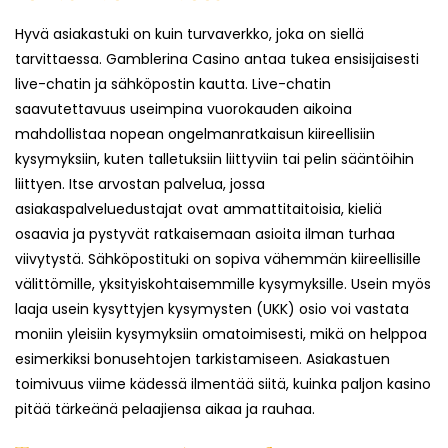
Hyvä asiakastuki on kuin turvaverkko, joka on siellä
tarvittaessa. Gamblerina Casino antaa tukea ensisijaisesti
live-chatin ja sähköpostin kautta. Live-chatin
saavutettavuus useimpina vuorokauden aikoina
mahdollistaa nopean ongelmanratkaisun kiireellisiin
kysymyksiin, kuten talletuksiin liittyviin tai pelin sääntöihin
liittyen. Itse arvostan palvelua, jossa
asiakaspalveluedustajat ovat ammattitaitoisia, kieliä
osaavia ja pystyvät ratkaisemaan asioita ilman turhaa
viivytystä. Sähköpostituki on sopiva vähemmän kiireellisille
välittömille, yksityiskohtaisemmille kysymyksille. Usein myös
laaja usein kysyttyjen kysymysten (UKK) osio voi vastata
moniin yleisiin kysymyksiin omatoimisesti, mikä on helppoa
esimerkiksi bonusehtojen tarkistamiseen. Asiakastuen
toimivuus viime kädessä ilmentää siitä, kuinka paljon kasino
pitää tärkeänä pelaajiensa aikaa ja rauhaa.