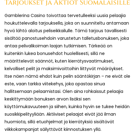
Tarjoukset ja Aktiot Suomalaisille
Gamblerina Casino toivottaa tervetulleeksi uusia pelaajia
houkuttelevalla tarjouksella, joka on suunniteltu antamaan
hyvä lähtö aloitus peliseikkailulle. Tämä tarjous tavallisesti
sisältää panostusehdoin varustetun talletusbonuksen, joka
antaa pelivalikoiman laajan tutkimisen. Tärkeää on
kuitenkin lukea bonusehdot huolellisesti, sillä ne
määrittelevät säännöt, kuten kierrätysvaatimukset,
kelvolliset pelit ja maksimivoittoihin liittyvät määräykset.
Itse näen nämä ehdot kuin pelin sääntökirjan – ne eivät ole
este, vaan tarkka viitekehys, joka opastaa sinua
hallitsemaan pelaamistasi. Olen aina rohkaissut pelaajia
keskittymään bonuksen arvon lisäksi sen
käyttömukavuuteen ja siihen, kuinka hyvin se tukee heidän
suosikkipelityyliään. Aktiiviset pelaajat eivät jää ilman
huomiota, sillä etuohjelmat ja kierrätyksiä sisältävät
viikkokampanjat säilyttävät kiinnostuksen yllä.