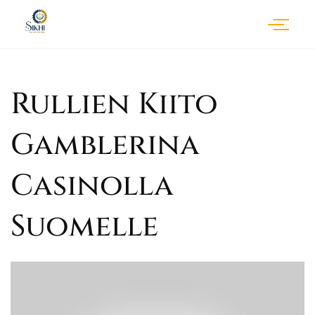
Rullien Kiito
Gamblerina
Casinolla
Suomelle