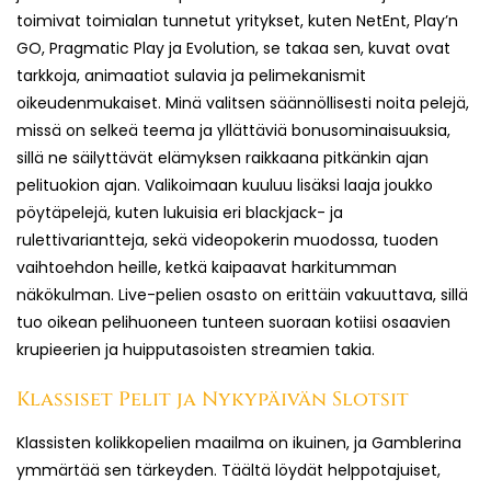
toimivat toimialan tunnetut yritykset, kuten NetEnt, Play’n
GO, Pragmatic Play ja Evolution, se takaa sen, kuvat ovat
tarkkoja, animaatiot sulavia ja pelimekanismit
oikeudenmukaiset. Minä valitsen säännöllisesti noita pelejä,
missä on selkeä teema ja yllättäviä bonusominaisuuksia,
sillä ne säilyttävät elämyksen raikkaana pitkänkin ajan
pelituokion ajan. Valikoimaan kuuluu lisäksi laaja joukko
pöytäpelejä, kuten lukuisia eri blackjack- ja
rulettivariantteja, sekä videopokerin muodossa, tuoden
vaihtoehdon heille, ketkä kaipaavat harkitumman
näkökulman. Live-pelien osasto on erittäin vakuuttava, sillä
tuo oikean pelihuoneen tunteen suoraan kotiisi osaavien
krupieerien ja huipputasoisten streamien takia.
Klassiset Pelit ja Nykypäivän Slotsit
Klassisten kolikkopelien maailma on ikuinen, ja Gamblerina
ymmärtää sen tärkeyden. Täältä löydät helppotajuiset,