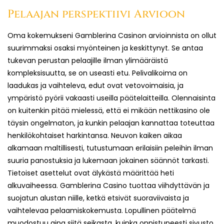
Pelaajan perspektiivi Arvioon
Oma kokemukseni Gamblerina Casinon arvioinnista on ollut
suurimmaksi osaksi myönteinen ja keskittynyt. Se antaa
tukevan perustan pelaajille ilman ylimääräistä
kompleksisuutta, se on useasti etu. Pelivalikoima on
laadukas ja vaihteleva, edut ovat vetovoimaisia, ja
ympäristö pyörii vakaasti useilla päätelaitteilla. Olennaisinta
on kuitenkin pitää mielessä, että ei mikään nettikasino ole
täysin ongelmaton, ja kunkin pelaajan kannattaa toteuttaa
henkilökohtaiset harkintansa. Neuvon kaiken aikaa
alkamaan maltillisesti, tutustumaan erilaisiin peleihin ilman
suuria panostuksia ja lukemaan jokainen säännöt tarkasti.
Tietoiset asettelut ovat älykästä määrittää heti
alkuvaiheessa. Gamblerina Casino tuottaa viihdyttävän ja
suojatun alustan niille, ketkä etsivät suoraviivaista ja
vaihtelevaa pelaamiskokemusta. Lopullinen päätelmä
muodostuu aina siitä seikasta, kuinka onnistuneesti sivusto