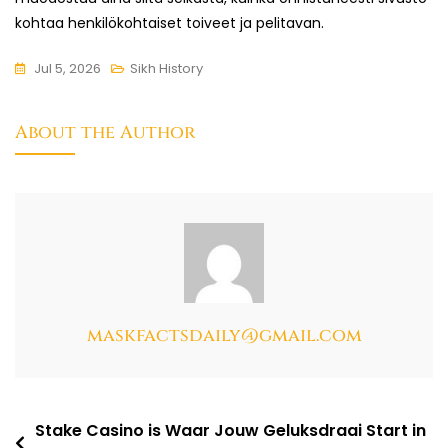
kohtaa henkilökohtaiset toiveet ja pelitavan.
Jul 5, 2026
Sikh History
About the Author
maskfactsdaily@gmail.com
Stake Casino is Waar Jouw Geluksdraai Start in