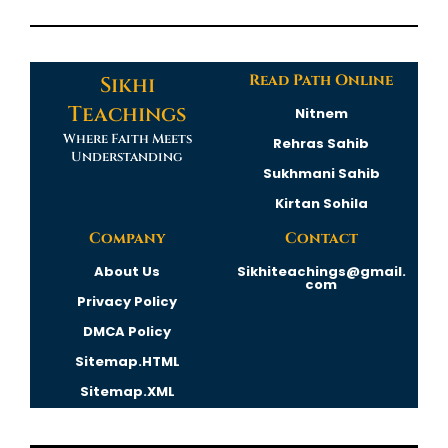
Read Path Online
Sikhi
Teachings
Nitnem
Where Faith Meets
Rehras Sahib
Understanding
Sukhmani Sahib
Kirtan Sohila
Company
Contact
About Us
Sikhiteachings@gmail.
com
Privacy Policy
DMCA Policy
Sitemap.HTML
Sitemap.XML