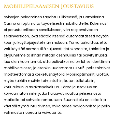
Mobiilipelaamisen Joustavuus
Nykyajan pelaaminen tapahtuu liikkeessä, ja Gamblerina
Casino on optimoitu täydellisesti mobiililaitteille. Kokemus
ei perustu erilliseen sovellukseen, vän responsiiviseen
selainversioon, joka säätää itsensä automaattisesti näytön
koon ja käyttöjärjestelmän mukaan. Tämä tarkoittaa, että
voit käyttää samaa tiliä sujuvasti tietokoneelta, tabletilta ja
älypuhelimelta ilman mitään asennuksia tai päivityshuolia.
Itse olen huomannut, että pelivalikoima on lähes identtinen
mobiiliversiossa, ja etenkin uudemmat HTML5-pelit toimivat
moitteettomasti kosketusnäytöllä. Mobiilioptimointi ulottuu
myös kaikkiin muihin toimintoihin, kuten talletuksiin,
kotiutuksiin ja asiakaspalveluun. Tämä joustavuus on
korvaamaton niille, jotka haluavat nauttia pelisessiosta
matkalla tai sohvalla rentoutuen. Suunnittelu on selkeä ja
käyttöliittymä intuitiivinen, mikä tekee navigoinnista ja pelin
valinnasta nopeaa ja vaivatonta.