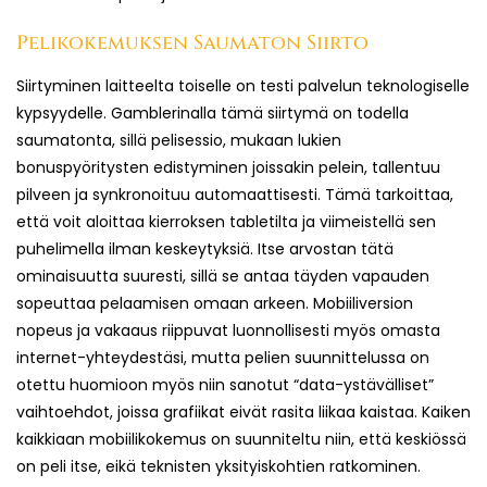
Pelikokemuksen Saumaton Siirto
Siirtyminen laitteelta toiselle on testi palvelun teknologiselle
kypsyydelle. Gamblerinalla tämä siirtymä on todella
saumatonta, sillä pelisessio, mukaan lukien
bonuspyöritysten edistyminen joissakin pelein, tallentuu
pilveen ja synkronoituu automaattisesti. Tämä tarkoittaa,
että voit aloittaa kierroksen tabletilta ja viimeistellä sen
puhelimella ilman keskeytyksiä. Itse arvostan tätä
ominaisuutta suuresti, sillä se antaa täyden vapauden
sopeuttaa pelaamisen omaan arkeen. Mobiiliversion
nopeus ja vakaaus riippuvat luonnollisesti myös omasta
internet-yhteydestäsi, mutta pelien suunnittelussa on
otettu huomioon myös niin sanotut “data-ystävälliset”
vaihtoehdot, joissa grafiikat eivät rasita liikaa kaistaa. Kaiken
kaikkiaan mobiilikokemus on suunniteltu niin, että keskiössä
on peli itse, eikä teknisten yksityiskohtien ratkominen.