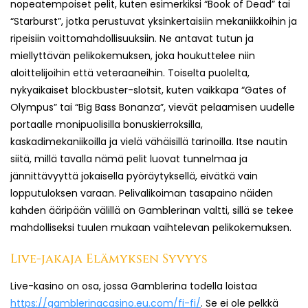
nopeatempoiset pelit, kuten esimerkiksi “Book of Dead” tai
“Starburst”, jotka perustuvat yksinkertaisiin mekaniikkoihin ja
ripeisiin voittomahdollisuuksiin. Ne antavat tutun ja
miellyttävän pelikokemuksen, joka houkuttelee niin
aloittelijoihin että veteraaneihin. Toiselta puolelta,
nykyaikaiset blockbuster-slotsit, kuten vaikkapa “Gates of
Olympus” tai “Big Bass Bonanza”, vievät pelaamisen uudelle
portaalle monipuolisilla bonuskierroksilla,
kaskadimekaniikoilla ja vielä vähäisillä tarinoilla. Itse nautin
siitä, millä tavalla nämä pelit luovat tunnelmaa ja
jännittävyyttä jokaisella pyöräytyksellä, eivätkä vain
lopputuloksen varaan. Pelivalikoiman tasapaino näiden
kahden ääripään välillä on Gamblerinan valtti, sillä se tekee
mahdolliseksi tuulen mukaan vaihtelevan pelikokemuksen.
Live-jakaja Elämyksen Syvyys
Live-kasino on osa, jossa Gamblerina todella loistaa
https://gamblerinacasino.eu.com/fi-fi/
. Se ei ole pelkkä