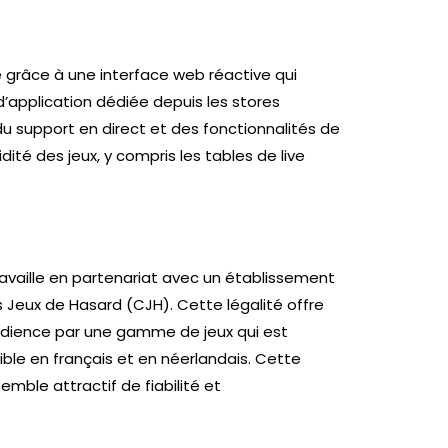
e grâce à une interface web réactive qui
application dédiée depuis les stores
 du support en direct et des fonctionnalités de
ité des jeux, y compris les tables de live
ravaille en partenariat avec un établissement
 Jeux de Hasard (CJH). Cette légalité offre
audience par une gamme de jeux qui est
le en français et en néerlandais. Cette
mble attractif de fiabilité et