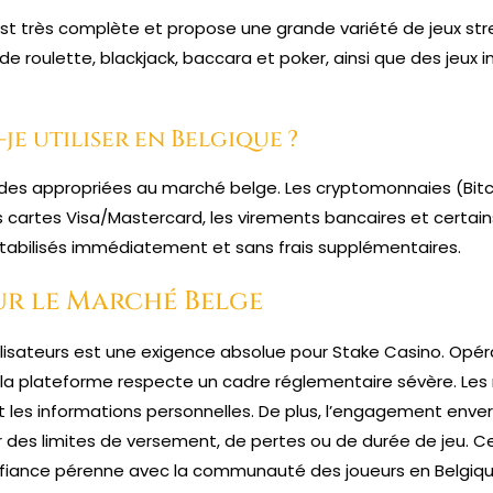
est très complète et propose une grande variété de jeux st
s de roulette, blackjack, baccara et poker, ainsi que des j
je utiliser en Belgique ?
appropriées au marché belge. Les cryptomonnaies (Bitcoin
 les cartes Visa/Mastercard, les virements bancaires et cert
tabilisés immédiatement et sans frais supplémentaires.
ur le Marché Belge
ilisateurs est une exigence absolue pour Stake Casino. O
, la plateforme respecte un cadre réglementaire sévère. Le
t les informations personnelles. De plus, l’engagement enver
r des limites de versement, de pertes ou de durée de jeu. C
onfiance pérenne avec la communauté des joueurs en Belgiqu