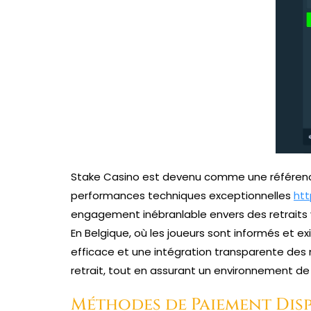
Stake Casino est devenu comme une référence 
performances techniques exceptionnelles
htt
engagement inébranlable envers des retraits vi
En Belgique, où les joueurs sont informés et e
efficace et une intégration transparente des m
retrait, tout en assurant un environnement de j
Méthodes de Paiement Dis