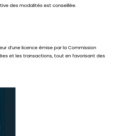
ive des modalités est conseillée.
eur d’une licence émise par la Commission
ées et les transactions, tout en favorisant des