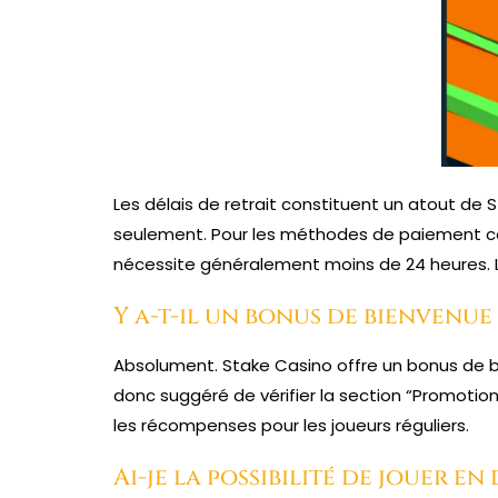
Les délais de retrait constituent un atout de 
seulement. Pour les méthodes de paiement con
nécessite généralement moins de 24 heures. La 
Y a-t-il un bonus de bienvenue
Absolument. Stake Casino offre un bonus de bie
donc suggéré de vérifier la section “Promotio
les récompenses pour les joueurs réguliers.
Ai-je la possibilité de jouer e