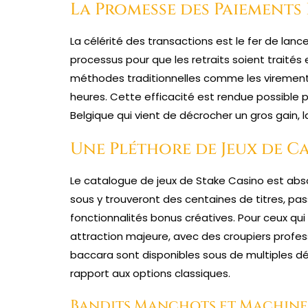
La Promesse des Paiements
La célérité des transactions est le fer de lan
processus pour que les retraits soient traités
méthodes traditionnelles comme les virements 
heures. Cette efficacité est rendue possible 
Belgique qui vient de décrocher un gros gain,
Une Pléthore de Jeux de C
Le catalogue de jeux de Stake Casino est abs
sous y trouveront des centaines de titres, p
fonctionnalités bonus créatives. Pour ceux qui 
attraction majeure, avec des croupiers professi
baccara sont disponibles sous de multiples déc
rapport aux options classiques.
Bandits Manchots et Machines