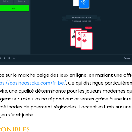
sur le marché belge des jeux en ligne, en mariant une of
ps://casinoostake.com/fr-be/
. Ce qui distingue particulièr
fs, une qualité déterminante pour les joueurs modernes qui va
xigeants, Stake Casino répond aux attentes grâce à une inte
éthodes de paiement régionales. L’accent est mis sur une ex
eu sûr et juste.
ponibles