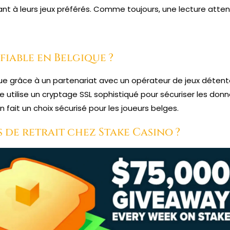
 à leurs jeux préférés. Comme toujours, une lecture attent
 fiable en Belgique ?
ue grâce à un partenariat avec un opérateur de jeux détent
utilise un cryptage SSL sophistiqué pour sécuriser les donn
fait un choix sécurisé pour les joueurs belges.
s de retrait chez Stake Casino ?