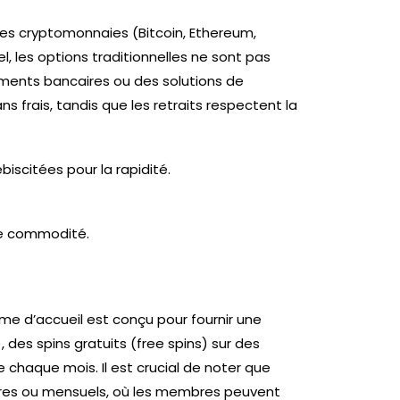
les cryptomonnaies (Bitcoin, Ethereum,
, les options traditionnelles ne sont pas
rements bancaires ou des solutions de
 frais, tandis que les retraits respectent la
biscitées pour la rapidité.
e commodité.
ime d’accueil est conçu pour fournir une
es spins gratuits (free spins) sur des
haque mois. Il est crucial de noter que
res ou mensuels, où les membres peuvent