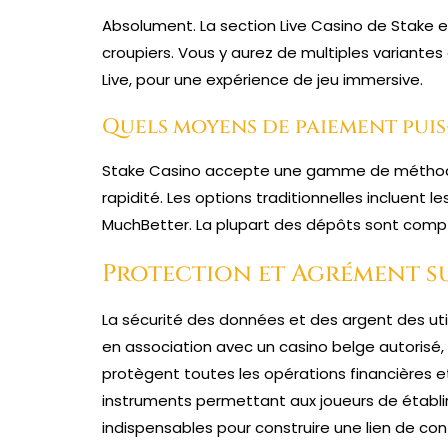
Absolument. La section Live Casino de Stake 
croupiers. Vous y aurez de multiples variante
Live, pour une expérience de jeu immersive.
Quels moyens de paiement puis-
Stake Casino accepte une gamme de méthodes 
rapidité. Les options traditionnelles incluent
MuchBetter. La plupart des dépôts sont comp
Protection et Agrément s
La sécurité des données et des argent des ut
en association avec un casino belge autorisé
protègent toutes les opérations financières e
instruments permettant aux joueurs de établi
indispensables pour construire une lien de c