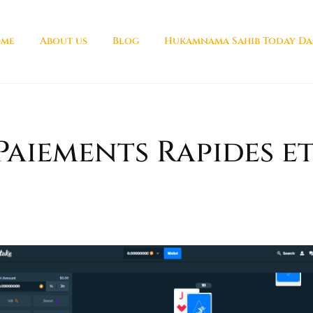
me
About us
Blog
Hukamnama Sahib Today Da
Paiements Rapides e