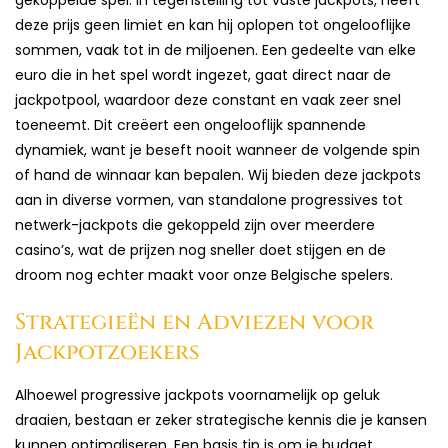
gekoppelde spel. In tegenstelling tot vaste jackpots, heeft
deze prijs geen limiet en kan hij oplopen tot ongelooflijke
sommen, vaak tot in de miljoenen. Een gedeelte van elke
euro die in het spel wordt ingezet, gaat direct naar de
jackpotpool, waardoor deze constant en vaak zeer snel
toeneemt. Dit creëert een ongelooflijk spannende
dynamiek, want je beseft nooit wanneer de volgende spin
of hand de winnaar kan bepalen. Wij bieden deze jackpots
aan in diverse vormen, van standalone progressives tot
netwerk-jackpots die gekoppeld zijn over meerdere
casino’s, wat de prijzen nog sneller doet stijgen en de
droom nog echter maakt voor onze Belgische spelers.
Strategieën en Adviezen voor
Jackpotzoekers
Alhoewel progressive jackpots voornamelijk op geluk
draaien, bestaan er zeker strategische kennis die je kansen
kunnen optimaliseren. Een basis tip is om je budget