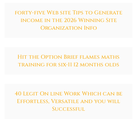
forty-five Web site Tips to Generate
income in the 2026 Winning Site
Organization Info
Hit the Option Brief flames maths
training for six-11 12 months olds
40 Legit On line Work Which can be
Effortless, Versatile and you will
Successful