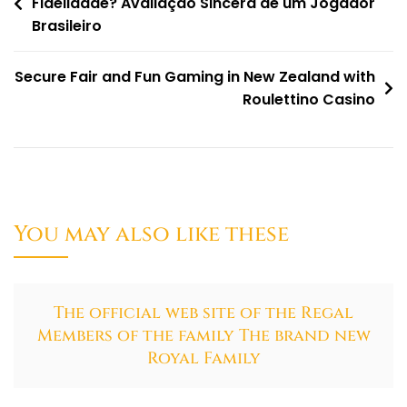
Fidelidade? Avaliação Sincera de um Jogador
Brasileiro
Secure Fair and Fun Gaming in New Zealand with
Roulettino Casino
You may also like these
The official web site of the Regal
Members of the family The brand new
Royal Family