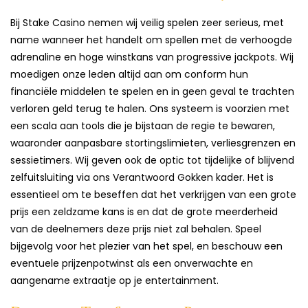
Bij Stake Casino nemen wij veilig spelen zeer serieus, met
name wanneer het handelt om spellen met de verhoogde
adrenaline en hoge winstkans van progressive jackpots. Wij
moedigen onze leden altijd aan om conform hun
financiële middelen te spelen en in geen geval te trachten
verloren geld terug te halen. Ons systeem is voorzien met
een scala aan tools die je bijstaan de regie te bewaren,
waaronder aanpasbare stortingslimieten, verliesgrenzen en
sessietimers. Wij geven ook de optic tot tijdelijke of blijvend
zelfuitsluiting via ons Verantwoord Gokken kader. Het is
essentieel om te beseffen dat het verkrijgen van een grote
prijs een zeldzame kans is en dat de grote meerderheid
van de deelnemers deze prijs niet zal behalen. Speel
bijgevolg voor het plezier van het spel, en beschouw een
eventuele prijzenpotwinst als een onverwachte en
aangename extraatje op je entertainment.