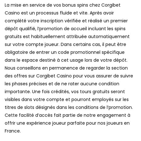
La mise en service de vos bonus spins chez Corgibet
Casino est un processus fluide et vite. Après avoir
complété votre inscription vérifiée et réalisé un premier
dépôt qualifié, l’promotion de accueil incluant les spins
gratuits est habituellement attribuée automatiquement
sur votre compte joueur. Dans certains cas, il peut être
obligatoire de entrer un code promotionnel spécifique
dans le espace destiné à cet usage lors de votre dépôt.
Nous conseillons en permanence de regarder la section
des offres sur Corgibet Casino pour vous assurer de suivre
les phases précises et de ne rater aucune condition
importante. Une fois crédités, vos tours gratuits seront
visibles dans votre compte et pourront employés sur les
titres de slots désignés dans les conditions de l’promotion.
Cette facilité d’accès fait partie de notre engagement à
offrir une expérience joueur parfaite pour nos joueurs en
France.