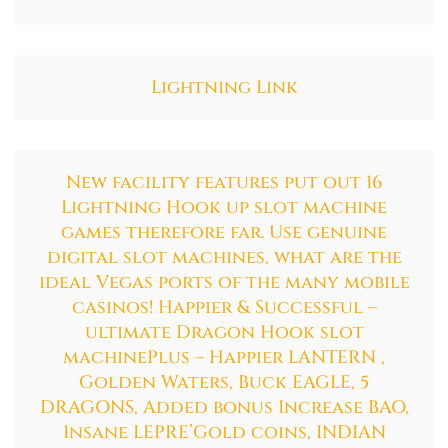
Lightning Link
New facility features put out 16
Lightning Hook up slot machine
games therefore far. Use genuine
digital slot machines, what are the
ideal Vegas ports of the many mobile
casinos! Happier & Successful –
ultimate Dragon Hook slot
machinePlus – Happier LANTERN ,
Golden Waters, Buck EAGLE, 5
DRAGONS, Added bonus Increase BAO,
Insane LEPRE’Gold coins, INDIAN