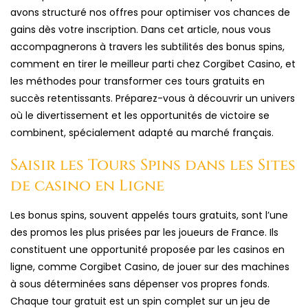
avons structuré nos offres pour optimiser vos chances de
gains dès votre inscription. Dans cet article, nous vous
accompagnerons à travers les subtilités des bonus spins,
comment en tirer le meilleur parti chez Corgibet Casino, et
les méthodes pour transformer ces tours gratuits en
succès retentissants. Préparez-vous à découvrir un univers
où le divertissement et les opportunités de victoire se
combinent, spécialement adapté au marché français.
Saisir les Tours Spins dans les Sites
de casino en Ligne
Les bonus spins, souvent appelés tours gratuits, sont l’une
des promos les plus prisées par les joueurs de France. Ils
constituent une opportunité proposée par les casinos en
ligne, comme Corgibet Casino, de jouer sur des machines
à sous déterminées sans dépenser vos propres fonds.
Chaque tour gratuit est un spin complet sur un jeu de