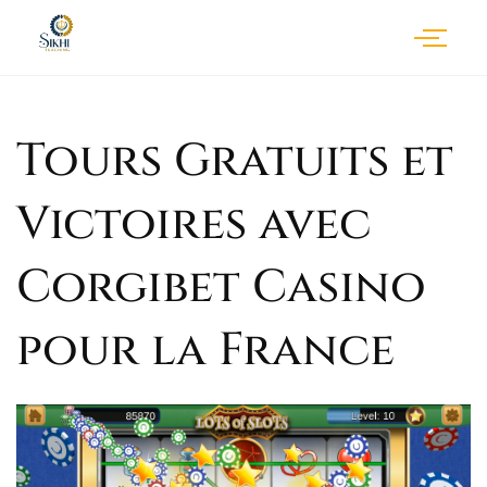
Tours Gratuits et
Victoires avec
Corgibet Casino
pour la France