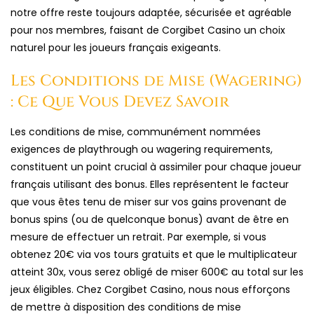
notre offre reste toujours adaptée, sécurisée et agréable
pour nos membres, faisant de Corgibet Casino un choix
naturel pour les joueurs français exigeants.
Les Conditions de Mise (Wagering)
: Ce Que Vous Devez Savoir
Les conditions de mise, communément nommées
exigences de playthrough ou wagering requirements,
constituent un point crucial à assimiler pour chaque joueur
français utilisant des bonus. Elles représentent le facteur
que vous êtes tenu de miser sur vos gains provenant de
bonus spins (ou de quelconque bonus) avant de être en
mesure de effectuer un retrait. Par exemple, si vous
obtenez 20€ via vos tours gratuits et que le multiplicateur
atteint 30x, vous serez obligé de miser 600€ au total sur les
jeux éligibles. Chez Corgibet Casino, nous nous efforçons
de mettre à disposition des conditions de mise