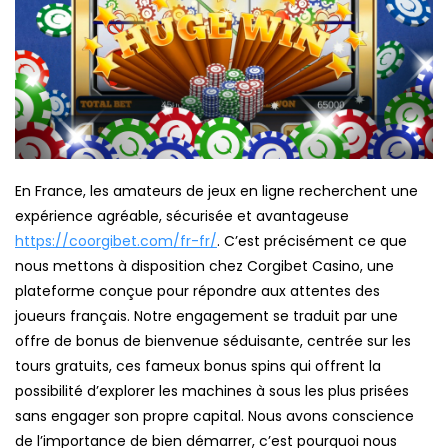
En France, les amateurs de jeux en ligne recherchent une
expérience agréable, sécurisée et avantageuse
https://coorgibet.com/fr-fr/
. C’est précisément ce que
nous mettons à disposition chez Corgibet Casino, une
plateforme conçue pour répondre aux attentes des
joueurs français. Notre engagement se traduit par une
offre de bonus de bienvenue séduisante, centrée sur les
tours gratuits, ces fameux bonus spins qui offrent la
possibilité d’explorer les machines à sous les plus prisées
sans engager son propre capital. Nous avons conscience
de l’importance de bien démarrer, c’est pourquoi nous