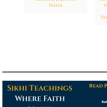
Italia
V
Va
Read 
Sikhi Teachings
Where Faith
Re