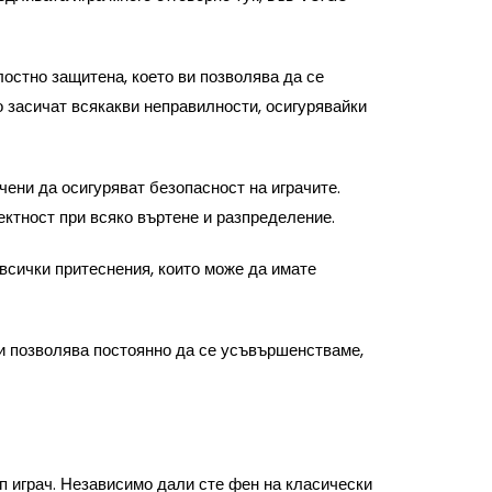
остно защитена, което ви позволява да се
 засичат всякакви неправилности, осигурявайки
чени да осигуряват безопасност на играчите.
ектност при всяко въртене и разпределение.
 всички притеснения, които може да имате
ни позволява постоянно да се усъвършенстваме,
п играч. Независимо дали сте фен на класически