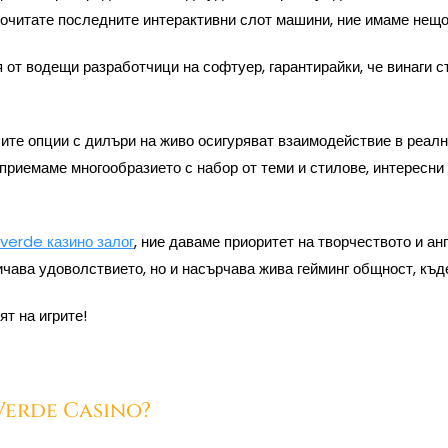
почитате последните интерактивни слот машини, ние имаме нещо,
от водещи разработчици на софтуер, гарантирайки, че винаги с
шите опции с дилъри на живо осигуряват взаимодействие в реал
 приемаме многообразието с набор от теми и стилове, интересни 
verde казино залог
, ние даваме приоритет на творчеството и ан
ичава удоволствието, но и насърчава жива гейминг общност, къд
т на игрите!
 Verde Casino?