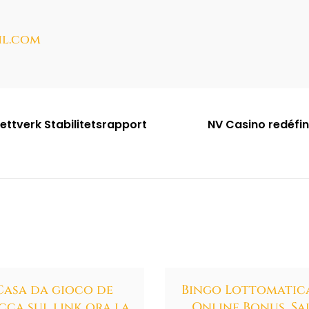
il.com
nettverk Stabilitetsrapport
NV Casino redéfini
Casa da gioco de
Bingo Lottomatica
cca sul link ora la
Online Bonus, Sa