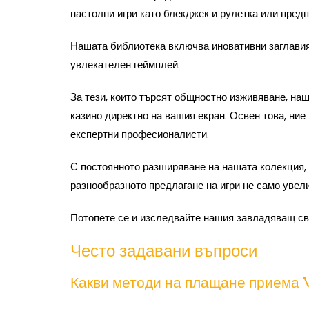
настолни игри като блекджек и рулетка или пред
Нашата библиотека включва иновативни заглавия 
увлекателен геймплей.
За тези, които търсят общностно изживяване, на
казино директно на вашия екран. Освен това, ние
експертни професионалисти.
С постоянното разширяване на нашата колекция,
разнообразното предлагане на игри не само увел
Потопете се и изследвайте нашия завладяващ свя
Често задавани въпроси
Какви методи на плащане приема