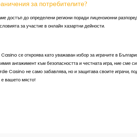
раничения за потребителите?
маме достъп до определени региони поради лицензионни разпоред
условията за участие в онлайн хазартни дейности.
 Casino се откроява като уважаван избор за играчите в Българи
мия ангажимент към безопасността и честната игра, ние сме си
erde Casino не само забавлява, но и защитава своите играчи, п
а е вашето място!