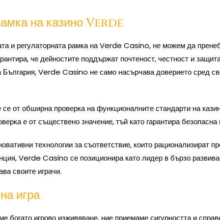
рамка на казино Verde
ата и регулаторната рамка на Verde Casino, не можем да прене
арантира, че дейностите поддържат почтеност, честност и защита
 България, Verde Casino не само насърчава доверието сред сво
 се от обширна проверка на функционалните стандарти на казин
оверка е от съществено значение, тъй като гарантира безопасна 
новативни технологии за съответствие, които рационализират п
ция, Verde Casino се позиционира като лидер в бързо развиващ
ва своите играчи.
на игра
е богато игрово изживяване, ние приемаме сигурността и справе