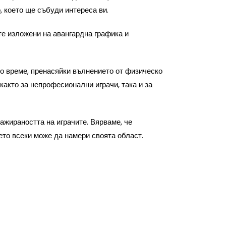
 което ще събуди интереса ви.
те изложени на авангардна графика и
но време, пренасяйки вълнението от физическо
както за непрофесионални играчи, така и за
гажираността на играчите. Вярваме, че
ето всеки може да намери своята област.