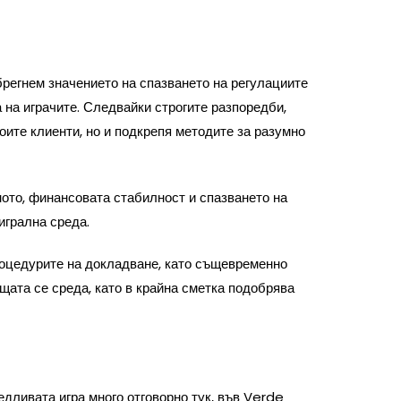
брегнем значението на спазването на регулациите
 на играчите. Следвайки строгите разпоредби,
ите клиенти, но и подкрепя методите за разумно
ото, финансовата стабилност и спазването на
игрална среда.
роцедурите на докладване, като същевременно
ата се среда, като в крайна сметка подобрява
дливата игра много отговорно тук, във Verde