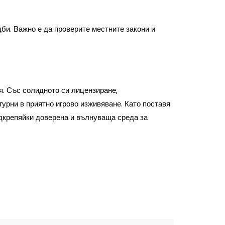
би. Важно е да проверите местните закони и
я. Със солидното си лицензиране,
гурни в приятно игрово изживяване. Като поставя
одкрепяйки доверена и вълнуваща среда за