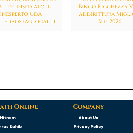
allée: insediato il
Bingo Ricchezza V
inesperto CdA –
addirittura Migli
lledaostaglocal it
Siti 2026
Path Online
Company
Nitnem
About Us
hras Sahib
Privacy Policy