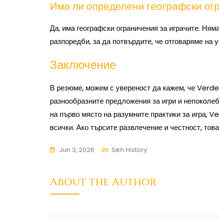
Има ли определени географски ог
Да, има географски ограничения за играчите. Ня
разпоредби, за да потвърдите, че отговаряме на 
Заключение
В резюме, можем с увереност да кажем, че Verde
разнообразните предложения за игри и непоколеби
на първо място на разумните практики за игра, V
всички. Ако търсите развлечение и честност, тов
Jun 3, 2026
Sikh History
About the Author