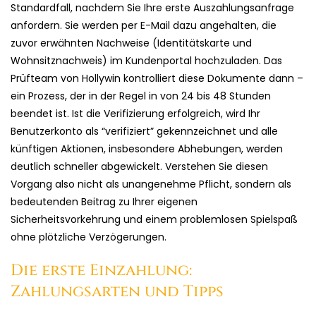
Standardfall, nachdem Sie Ihre erste Auszahlungsanfrage
anfordern. Sie werden per E-Mail dazu angehalten, die
zuvor erwähnten Nachweise (Identitätskarte und
Wohnsitznachweis) im Kundenportal hochzuladen. Das
Prüfteam von Hollywin kontrolliert diese Dokumente dann –
ein Prozess, der in der Regel in von 24 bis 48 Stunden
beendet ist. Ist die Verifizierung erfolgreich, wird Ihr
Benutzerkonto als “verifiziert” gekennzeichnet und alle
künftigen Aktionen, insbesondere Abhebungen, werden
deutlich schneller abgewickelt. Verstehen Sie diesen
Vorgang also nicht als unangenehme Pflicht, sondern als
bedeutenden Beitrag zu Ihrer eigenen
Sicherheitsvorkehrung und einem problemlosen Spielspaß
ohne plötzliche Verzögerungen.
Die erste Einzahlung:
Zahlungsarten und Tipps