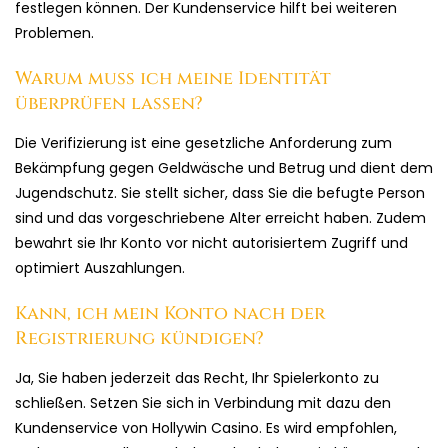
festlegen können. Der Kundenservice hilft bei weiteren
Problemen.
Warum muss ich meine Identität
überprüfen lassen?
Die Verifizierung ist eine gesetzliche Anforderung zum
Bekämpfung gegen Geldwäsche und Betrug und dient dem
Jugendschutz. Sie stellt sicher, dass Sie die befugte Person
sind und das vorgeschriebene Alter erreicht haben. Zudem
bewahrt sie Ihr Konto vor nicht autorisiertem Zugriff und
optimiert Auszahlungen.
Kann, ich mein Konto nach der
Registrierung kündigen?
Ja, Sie haben jederzeit das Recht, Ihr Spielerkonto zu
schließen. Setzen Sie sich in Verbindung mit dazu den
Kundenservice von Hollywin Casino. Es wird empfohlen,