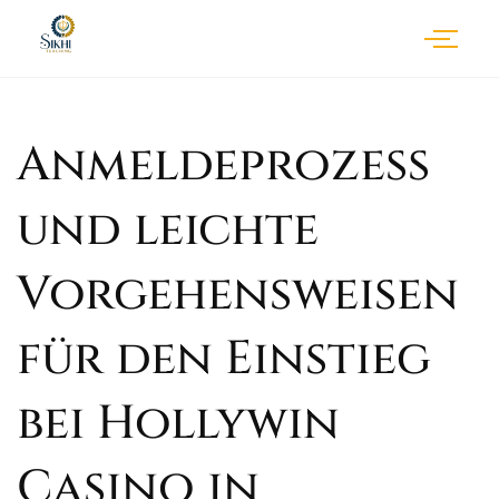
Anmeldeprozess
und leichte
Vorgehensweisen
für den Einstieg
bei Hollywin
Casino in