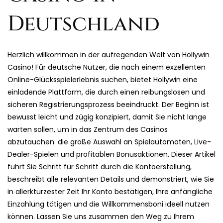
Deutschland
Herzlich willkommen in der aufregenden Welt von Hollywin
Casino! Für deutsche Nutzer, die nach einem exzellenten
Online-Glücksspielerlebnis suchen, bietet Hollywin eine
einladende Plattform, die durch einen reibungslosen und
sicheren Registrierungsprozess beeindruckt. Der Beginn ist
bewusst leicht und zügig konzipiert, damit Sie nicht lange
warten sollen, um in das Zentrum des Casinos
abzutauchen: die große Auswahl an Spielautomaten, Live-
Dealer-Spielen und profitablen Bonusaktionen. Dieser Artikel
führt Sie Schritt für Schritt durch die Kontoerstellung,
beschreibt alle relevanten Details und demonstriert, wie Sie
in allerktürzester Zeit Ihr Konto bestätigen, Ihre anfängliche
Einzahlung tätigen und die Willkommensboni ideell nutzen
können. Lassen Sie uns zusammen den Weg zu Ihrem