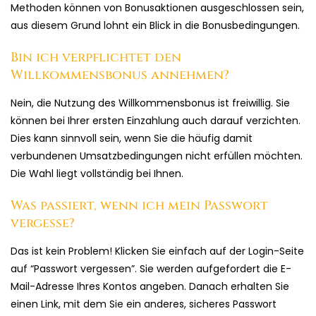
Methoden können von Bonusaktionen ausgeschlossen sein,
aus diesem Grund lohnt ein Blick in die Bonusbedingungen.
Bin ich verpflichtet den
Willkommensbonus annehmen?
Nein, die Nutzung des Willkommensbonus ist freiwillig. Sie
können bei Ihrer ersten Einzahlung auch darauf verzichten.
Dies kann sinnvoll sein, wenn Sie die häufig damit
verbundenen Umsatzbedingungen nicht erfüllen möchten.
Die Wahl liegt vollständig bei Ihnen.
Was passiert, wenn ich mein Passwort
vergesse?
Das ist kein Problem! Klicken Sie einfach auf der Login-Seite
auf “Passwort vergessen”. Sie werden aufgefordert die E-
Mail-Adresse Ihres Kontos angeben. Danach erhalten Sie
einen Link, mit dem Sie ein anderes, sicheres Passwort