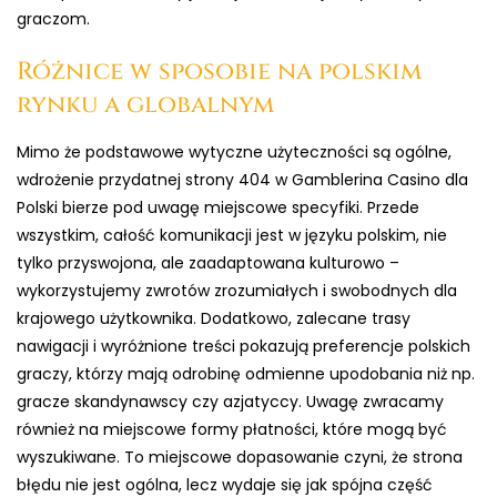
graczom.
Różnice w sposobie na polskim
rynku a globalnym
Mimo że podstawowe wytyczne użyteczności są ogólne,
wdrożenie przydatnej strony 404 w Gamblerina Casino dla
Polski bierze pod uwagę miejscowe specyfiki. Przede
wszystkim, całość komunikacji jest w języku polskim, nie
tylko przyswojona, ale zaadaptowana kulturowo –
wykorzystujemy zwrotów zrozumiałych i swobodnych dla
krajowego użytkownika. Dodatkowo, zalecane trasy
nawigacji i wyróżnione treści pokazują preferencje polskich
graczy, którzy mają odrobinę odmienne upodobania niż np.
gracze skandynawscy czy azjatyccy. Uwagę zwracamy
również na miejscowe formy płatności, które mogą być
wyszukiwane. To miejscowe dopasowanie czyni, że strona
błędu nie jest ogólna, lecz wydaje się jak spójna część