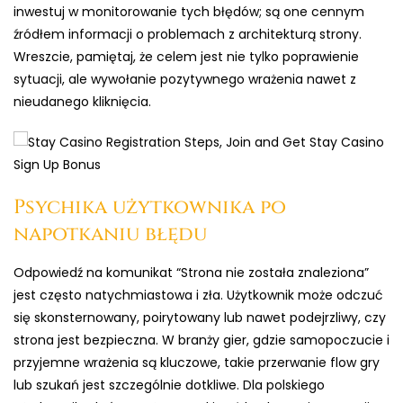
inwestuj w monitorowanie tych błędów; są one cennym
źródłem informacji o problemach z architekturą strony.
Wreszcie, pamiętaj, że celem jest nie tylko poprawienie
sytuacji, ale wywołanie pozytywnego wrażenia nawet z
nieudanego kliknięcia.
Psychika użytkownika po
napotkaniu błędu
Odpowiedź na komunikat “Strona nie została znaleziona”
jest często natychmiastowa i zła. Użytkownik może odczuć
się skonsternowany, poirytowany lub nawet podejrzliwy, czy
strona jest bezpieczna. W branży gier, gdzie samopoczucie i
przyjemne wrażenia są kluczowe, takie przerwanie flow gry
lub szukań jest szczególnie dotkliwe. Dla polskiego