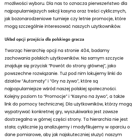
możliwości wyboru. Dla nas to oznacza pierwszeństwo dla
najpopularniejszych sekcji kasyna oraz treści cyklicznych,
jak bożonarodzeniowe turnieje czy letnie promocje, które
mogą szczególnie interesować naszych użytkowników.
Układ opcji przejścia dla polskiego gracza
Tworząc hierarchię opcji na stronie 404, badamy
zachowania polskich użytkowników. Na samym szczycie
znajduje się przycisk “Powrót do strony głównej”, jako
powszechne rozwiązanie. Tuż pod nim lokujemy linki do
działów “Automaty” i “Gry na żywo”, które są
najpopularniejsze wśród naszej polskiej społeczności.
Kolejny poziom to “Promocje” i “Kasyno na żywo”, a także
link do pomocy technicznej. Dla użytkowników, którzy mogą
wypatrywać konkretnej gry, wyszukiwarka jest zawsze
dostrzegalna w górnej części strony. Ta hierarchia nie jest
stała; cyklicznie ją analizujemy i modyfikujemy w oparciu o
dane pomiarowe, aby jak najskuteczniej służyć naszym