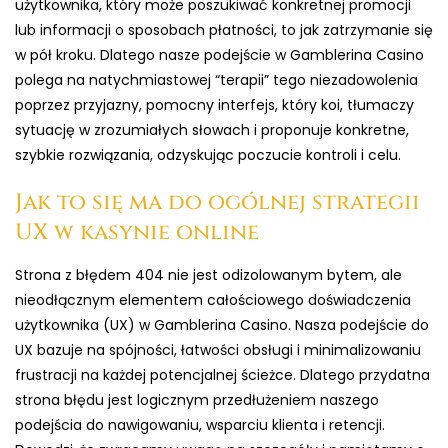
użytkownika, który może poszukiwać konkretnej promocji
lub informacji o sposobach płatności, to jak zatrzymanie się
w pół kroku. Dlatego nasze podejście w Gamblerina Casino
polega na natychmiastowej “terapii” tego niezadowolenia
poprzez przyjazny, pomocny interfejs, który koi, tłumaczy
sytuację w zrozumiałych słowach i proponuje konkretne,
szybkie rozwiązania, odzyskując poczucie kontroli i celu.
Jak to się ma do ogólnej strategii
UX w kasynie online
Strona z błędem 404 nie jest odizolowanym bytem, ale
nieodłącznym elementem całościowego doświadczenia
użytkownika (UX) w Gamblerina Casino. Nasza podejście do
UX bazuje na spójności, łatwości obsługi i minimalizowaniu
frustracji na każdej potencjalnej ścieżce. Dlatego przydatna
strona błędu jest logicznym przedłużeniem naszego
podejścia do nawigowaniu, wsparciu klienta i retencji.