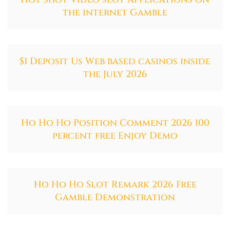
the internet Gamble
$1 Deposit Us Web based casinos inside
the July 2026
Ho Ho Ho Position Comment 2026 100
percent free Enjoy Demo
Ho Ho Ho Slot Remark 2026 Free
Gamble Demonstration