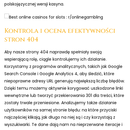
polskojęzycznej wersji kasyna.
Kontrola i ocena efektywności
stron 404
Aby nasze strony 404 naprawdę spełniały swoją
wspierającą rolę, ciągle kontrolujemy ich działanie.
Korzystamy z programów analitycznych, takich jak Google
Search Console i Google Analytics 4, aby śledzić, które
niepoprawne adresy URL generują największą liczbę błędów.
Dzięki temu możemy aktywnie korygować uszkodzone linki
wewnętrzne lub tworzyć przekierowania 301 dla treści, które
zostały trwale przeniesione. Analizujemy także działanie
użytkowników na samej stronie błędu: na które przyciski
najczęściej klikają, jak długo na niej są i czy korzystają z
wyszukiwarki. Te dane dają nam na nieprzerwane iteracje i