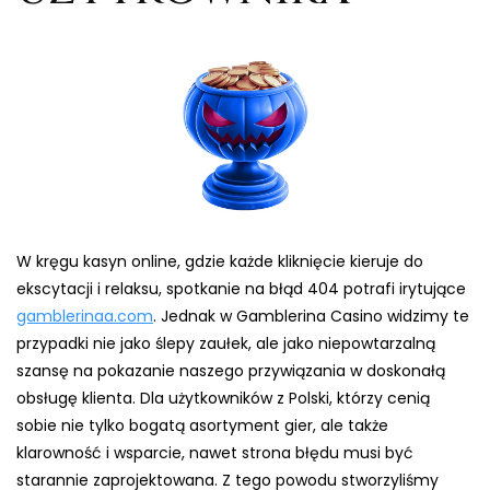
W kręgu kasyn online, gdzie każde kliknięcie kieruje do
ekscytacji i relaksu, spotkanie na błąd 404 potrafi irytujące
gamblerinaa.com
. Jednak w Gamblerina Casino widzimy te
przypadki nie jako ślepy zaułek, ale jako niepowtarzalną
szansę na pokazanie naszego przywiązania w doskonałą
obsługę klienta. Dla użytkowników z Polski, którzy cenią
sobie nie tylko bogatą asortyment gier, ale także
klarowność i wsparcie, nawet strona błędu musi być
starannie zaprojektowana. Z tego powodu stworzyliśmy