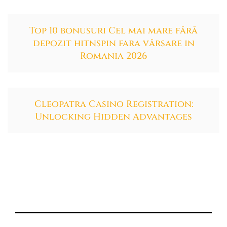
Top 10 bonusuri Cel mai mare fără
depozit hitnspin fara vărsare in
Romania 2026
Cleopatra Casino Registration:
Unlocking Hidden Advantages