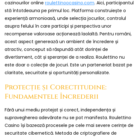
cazinourilor online
roulettinoocasino.com
. Aici, participantul
stă întotdeauna pe primul loc. Platforma construiește o
experiență armonioasă, unde selecția jocurilor, controlul
asupra felului în care participi și perspectiva unor
recompense valoroase acționează laolaltă. Pentru români,
acest aspect generează un ambient de încredere și
atractiv, conceput să răspundă atât dorinței de
divertisment, cât și speranței de a realiza. Roulettino nu
este doar o colecție de jocuri. Este un parteneriat bazat pe
claritate, securitate și oportunități personalizate.
Protecție și Corectitudine:
Fundamentele Încrederii
Fără unui mediu protejat și corect, independența și
supravegherea adevărate nu se pot manifesta. Roulettino
Casino își bazează procesele pe cele mai severe cerințe de
securitate cibernetică. Metoda de criptografiere de