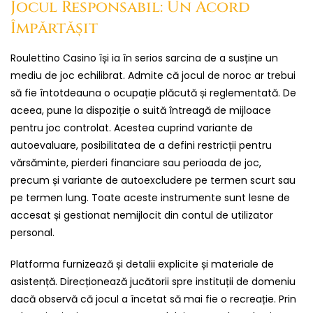
Jocul Responsabil: Un Acord
Împărtășit
Roulettino Casino își ia în serios sarcina de a susține un
mediu de joc echilibrat. Admite că jocul de noroc ar trebui
să fie întotdeauna o ocupație plăcută și reglementată. De
aceea, pune la dispoziție o suită întreagă de mijloace
pentru joc controlat. Acestea cuprind variante de
autoevaluare, posibilitatea de a defini restricții pentru
vărsăminte, pierderi financiare sau perioada de joc,
precum și variante de autoexcludere pe termen scurt sau
pe termen lung. Toate aceste instrumente sunt lesne de
accesat și gestionat nemijlocit din contul de utilizator
personal.
Platforma furnizează și detalii explicite și materiale de
asistență. Direcționează jucătorii spre instituții de domeniu
dacă observă că jocul a încetat să mai fie o recreație. Prin