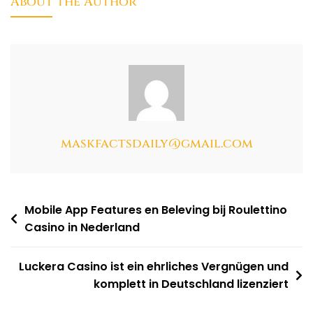
About the Author
maskfactsdaily@gmail.com
Mobile App Features en Beleving bij Roulettino
Casino in Nederland
Luckera Casino ist ein ehrliches Vergnügen und
komplett in Deutschland lizenziert