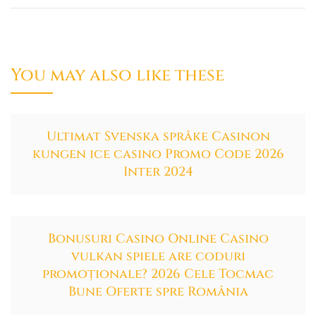
You may also like these
Ultimat Svenska språke Casinon
kungen ice casino Promo Code 2026
Inter 2024
Bonusuri Casino Online Casino
vulkan spiele are coduri
promoționale? 2026 Cele Tocmac
Bune Oferte spre România