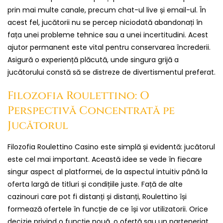
prin mai multe canale, precum chat-ul live și email-ul. În
acest fel, jucătorii nu se percep niciodată abandonați în
fața unei probleme tehnice sau a unei incertitudini. Acest
ajutor permanent este vital pentru conservarea încrederii.
Asigură o experiență plăcută, unde singura grijă a
jucătorului constă să se distreze de divertismentul preferat.
Filozofia Roulettino: O
Perspectivă Concentrată pe
Jucătorul
Filozofia Roulettino Casino este simplă și evidentă: jucătorul
este cel mai important. Această idee se vede în fiecare
singur aspect al platformei, de la aspectul intuitiv până la
oferta largă de titluri și condițiile juste. Față de alte
cazinouri care pot fi distanți și distanți, Roulettino își
formează ofertele în funcție de ce își vor utilizatorii. Orice
decizie privind o funcție nouă, o ofertă sau un parteneriat