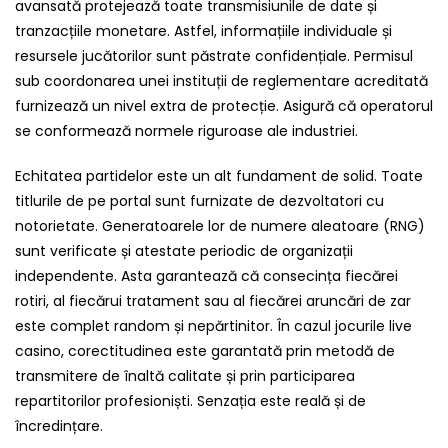
avansată protejează toate transmisiunile de date și
tranzacțiile monetare. Astfel, informațiile individuale și
resursele jucătorilor sunt păstrate confidențiale. Permisul
sub coordonarea unei instituții de reglementare acreditată
furnizează un nivel extra de protecție. Asigură că operatorul
se conformează normele riguroase ale industriei.
Echitatea partidelor este un alt fundament de solid. Toate
titlurile de pe portal sunt furnizate de dezvoltatori cu
notorietate. Generatoarele lor de numere aleatoare (RNG)
sunt verificate și atestate periodic de organizații
independente. Asta garantează că consecința fiecărei
rotiri, al fiecărui tratament sau al fiecărei aruncări de zar
este complet random și nepărtinitor. În cazul jocurile live
casino, corectitudinea este garantată prin metodă de
transmitere de înaltă calitate și prin participarea
repartitorilor profesioniști. Senzația este reală și de
încredințare.