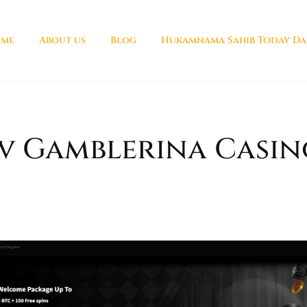
me
About us
Blog
Hukamnama Sahib Today Da
v Gamblerina Casin