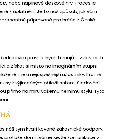
loty nebo napínavé deskové hry. Proces je
ené k uplatnění. Je to náš způsob, jak vám
stoprocentně připravené pro hráče z České
ednictvím pravidelných turnajů a zvláštních
aničí a získat si místo na imaginárním stupni
ozložené mezi nejúspěšnější účastníky. Kromě
onusy k výjimečným příležitostem. Sledování
enou přímo na míru vašemu hernímu stylu. Tyto
ení.
áhá
ás náš tým kvalifikované zákaznické podpory,
yce, protože domníváme se, že komunikace v