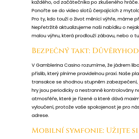
každého, od začátečníka po zkušeného hráče. 
Ponořte se do video slotů čerpajících z mytolo
Pro ty, kdo touží o život měnící výhře, máme p
Nepřetržitě aktualizujeme naši nabídku o nejakt
malou výhru, která prodlouží zábavu, nebo o tu 
Bezpečný takt: Důvěryhod
V Gamblerina Casino rozumíme, že jádrem libov
příslib, který plníme pravidelnou praxí. Naše p
transakce se shodnou stupněm zabezpečení, jak
hry jsou periodicky a nestranně kontrolovány n
atmosféře, které je řízené a které dává maxi
vyloučení, protože vaše spokojenost je pro ná
adrese.
Mobilní symfonie: Užijte s