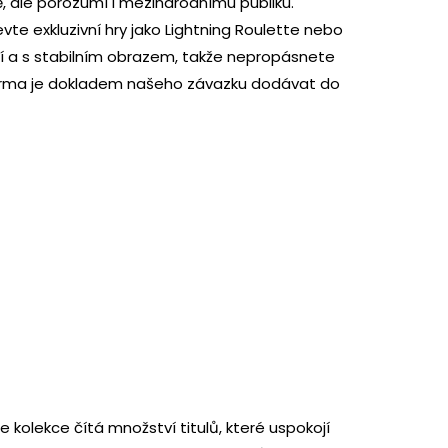
ně, ale porozumí i mezinárodnímu publiku.
te exkluzivní hry jako Lightning Roulette nebo
ení a s stabilním obrazem, takže nepropásnete
atforma je dokladem našeho závazku dodávat do
kolekce čítá množství titulů, které uspokojí