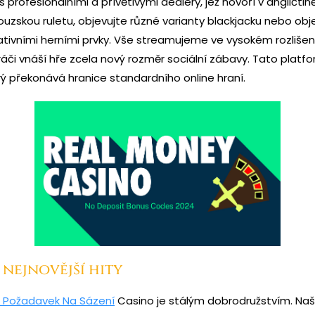
 profesionálními a přívětivými dealery, jež hovoří v angličti
zskou ruletu, objevujte různé varianty blackjacku nebo objev
novativními herními prvky. Vše streamujeme ve vysokém rozliš
hráči vnáší hře zcela nový rozměr sociální zábavy. Tato pl
erý překonává hranice standardního online hraní.
 nejnovější hity
 Požadavek Na Sázení
Casino je stálým dobrodružstvím. Naše 