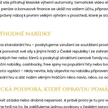
 vás přitahují klasické výherní automaty, tematické video s
te peníze a bonusové finance se ukáží na vašem účtu, připrav
správný náboj k prvním velkým výhrám v prostředí, které je 
 výhodné nabídky
standardní hru – poskytujeme vzrušení ze soutěžení prostř
ak porovnat své síly s jinými hráči z České republiky i ze zahr
fických her nebo žánrů a poskytují atraktivní cenové fondy r
ní nabídky, cashbacky, free spiny na populární hity nebo b
to vyplácí – nikdy nevíte, kdy objevíte na nabídku připrav
rdní hru a dát našim věrným hráčům něco navíc, něco, co oc
nická podpora, který opravdu pom
vit otázka nebo drobná nejasnost. A právě proto je tu pro v
sme hrdí na to, že zajišťujeme úplnou podporu v českém jaz