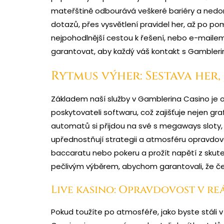
mateřštině odbourává veškeré bariéry a nedoro
dotazů, přes vysvětlení pravidel her, až po 
nejpohodlnější cestou k řešení, nebo e-mailem
garantovat, aby každý váš kontakt s Gamblerin
Rytmus výher: Sestava her,
Základem naší služby v Gamblerina Casino je 
poskytovateli softwaru, což zajišťuje nejen gra
automatů si přijdou na své s megaways sloty, p
upřednostňují strategii a atmosféru opravdové
baccaratu nebo pokeru a prožít napětí z skute
pečlivým výběrem, abychom garantovali, že česk
Live kasino: Opravdovost v re
Pokud toužíte po atmosféře, jako byste stáli v 