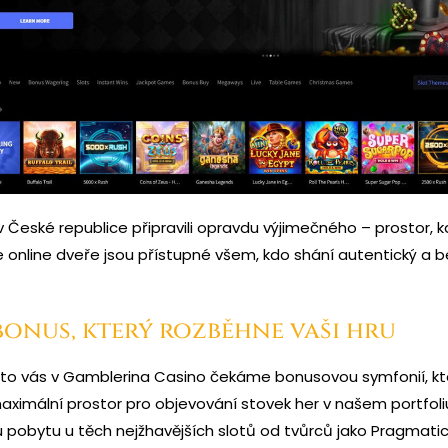
 České republice připravili opravdu výjimečného – prostor,
online dveře jsou přístupné všem, kdo shání autentický a be
bonus, který rozběhne vaši hru
oto vás v Gamblerina Casino čekáme bonusovou symfonií, kte
aximální prostor pro objevování stovek her v našem portfol
ku pobytu u těch nejžhavějších slotů od tvůrců jako Pragmati