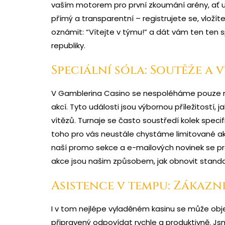
vaším motorem pro první zkoumání arény, ať už
přímý a transparentní – registrujete se, vloží
oznámit: “Vítejte v týmu!” a dát vám ten ten 
republiky.
Speciální sóla: Soutěže a
V Gamblerina Casino se nespoléháme pouze na 
akcí. Tyto události jsou výbornou příležitostí, j
vítězů. Turnaje se často soustředí kolek speci
toho pro vás neustále chystáme limitované akč
naší promo sekce a e-mailových novinek se pro
akce jsou našim způsobem, jak obnovit standa
Asistence v tempu: Zákaz
I v tom nejlépe vyladěném kasinu se může obje
připravený odpovídat rychle a produktivně. J