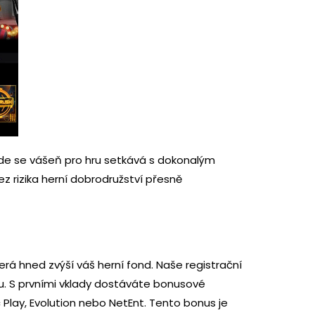
 kde se vášeň pro hru setkává s dokonalým
z rizika herní dobrodružství přesně
rá hned zvýší váš herní fond. Naše registrační
iu. S prvními vklady dostáváte bonusové
c Play, Evolution nebo NetEnt. Tento bonus je