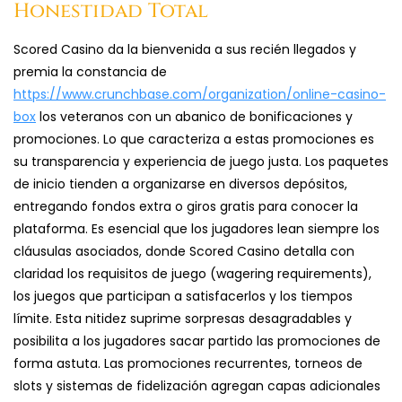
Honestidad Total
Scored Casino da la bienvenida a sus recién llegados y
premia la constancia de
https://www.crunchbase.com/organization/online-casino-
box
los veteranos con un abanico de bonificaciones y
promociones. Lo que caracteriza a estas promociones es
su transparencia y experiencia de juego justa. Los paquetes
de inicio tienden a organizarse en diversos depósitos,
entregando fondos extra o giros gratis para conocer la
plataforma. Es esencial que los jugadores lean siempre los
cláusulas asociados, donde Scored Casino detalla con
claridad los requisitos de juego (wagering requirements),
los juegos que participan a satisfacerlos y los tiempos
límite. Esta nitidez suprime sorpresas desagradables y
posibilita a los jugadores sacar partido las promociones de
forma astuta. Las promociones recurrentes, torneos de
slots y sistemas de fidelización agregan capas adicionales