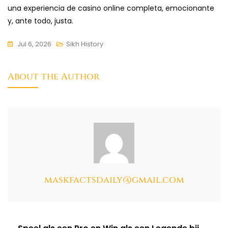
una experiencia de casino online completa, emocionante
y, ante todo, justa.
Jul 6, 2026
Sikh History
About the Author
maskfactsdaily@gmail.com