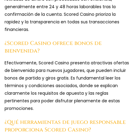
generalmente entre 24 y 48 horas laborables tras la
confirmación de la cuenta. Scored Casino prioriza la
rapidez y la transparencia en todas sus transacciones
financieras.
¿Scored Casino ofrece bonos de
bienvenida?
Efectivamente, Scored Casino presenta atractivas ofertas
de bienvenida para nuevos jugadores, que pueden incluir
bonos de partida y giros gratis. Es fundamental leer los
términos y condiciones asociados, donde se explican
claramente los requisitos de apuesta y las reglas
pertinentes para poder disfrutar plenamente de estas
promociones.
¿Qué herramientas de juego responsable
proporciona Scored Casino?