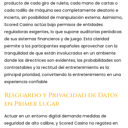
producto de cada giro de ruleta, cada mano de cartas o
cada rodillo de máquina sea completamente aleatorio e
incierto, sin posibilidad de manipulación externa. Asimismo,
Scored Casino actúa bajo permisos de entidades
reguladoras exigentes, lo que supone auditorías periódicas
de sus sistemas financieros y de juego. Esta claridad
permite a los participantes españoles aprovechar con la
tranquilidad de que están involucrados en un ambiente
donde las directrices son evidentes, las probabilidades son
contrastables y la rectitud del entretenimiento es la
principal prioridad, convirtiendo la entretenimiento en una
experiencia confiable.
Resguardo y Privacidad de Datos
en Primer Lugar
Actuar en un entorno digital demanda medidas de
seguridad de alto calibre, y Scored Casino no regatea en