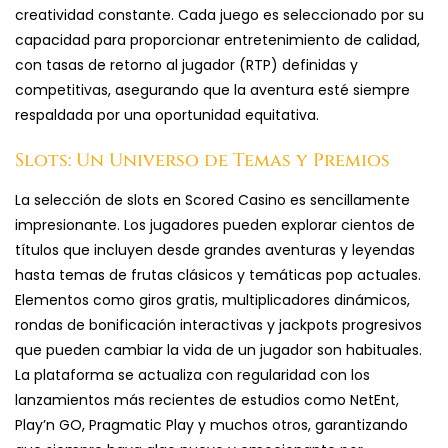
creatividad constante. Cada juego es seleccionado por su
capacidad para proporcionar entretenimiento de calidad,
con tasas de retorno al jugador (RTP) definidas y
competitivas, asegurando que la aventura esté siempre
respaldada por una oportunidad equitativa.
Slots: Un Universo de Temas y Premios
La selección de slots en Scored Casino es sencillamente
impresionante. Los jugadores pueden explorar cientos de
títulos que incluyen desde grandes aventuras y leyendas
hasta temas de frutas clásicos y temáticas pop actuales.
Elementos como giros gratis, multiplicadores dinámicos,
rondas de bonificación interactivas y jackpots progresivos
que pueden cambiar la vida de un jugador son habituales.
La plataforma se actualiza con regularidad con los
lanzamientos más recientes de estudios como NetEnt,
Play’n GO, Pragmatic Play y muchos otros, garantizando