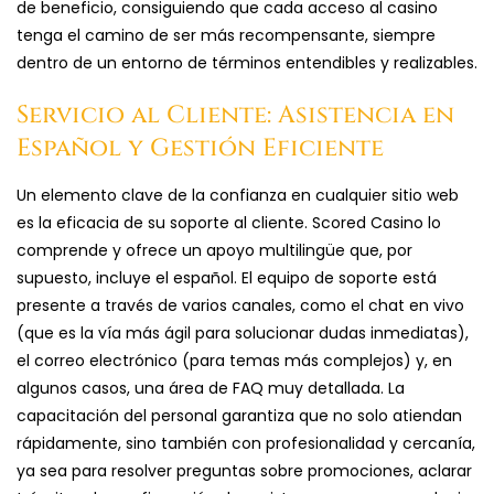
de beneficio, consiguiendo que cada acceso al casino
tenga el camino de ser más recompensante, siempre
dentro de un entorno de términos entendibles y realizables.
Servicio al Cliente: Asistencia en
Español y Gestión Eficiente
Un elemento clave de la confianza en cualquier sitio web
es la eficacia de su soporte al cliente. Scored Casino lo
comprende y ofrece un apoyo multilingüe que, por
supuesto, incluye el español. El equipo de soporte está
presente a través de varios canales, como el chat en vivo
(que es la vía más ágil para solucionar dudas inmediatas),
el correo electrónico (para temas más complejos) y, en
algunos casos, una área de FAQ muy detallada. La
capacitación del personal garantiza que no solo atiendan
rápidamente, sino también con profesionalidad y cercanía,
ya sea para resolver preguntas sobre promociones, aclarar