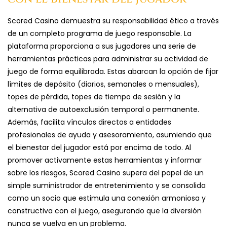
Scored Casino demuestra su responsabilidad ético a través
de un completo programa de juego responsable. La
plataforma proporciona a sus jugadores una serie de
herramientas prácticas para administrar su actividad de
juego de forma equilibrada. Estas abarcan la opción de fijar
límites de depósito (diarios, semanales o mensuales),
topes de pérdida, topes de tiempo de sesión y la
alternativa de autoexclusión temporal o permanente.
Además, facilita vínculos directos a entidades
profesionales de ayuda y asesoramiento, asumiendo que
el bienestar del jugador está por encima de todo. Al
promover activamente estas herramientas y informar
sobre los riesgos, Scored Casino supera del papel de un
simple suministrador de entretenimiento y se consolida
como un socio que estimula una conexión armoniosa y
constructiva con el juego, asegurando que la diversión
nunca se vuelva en un problema.