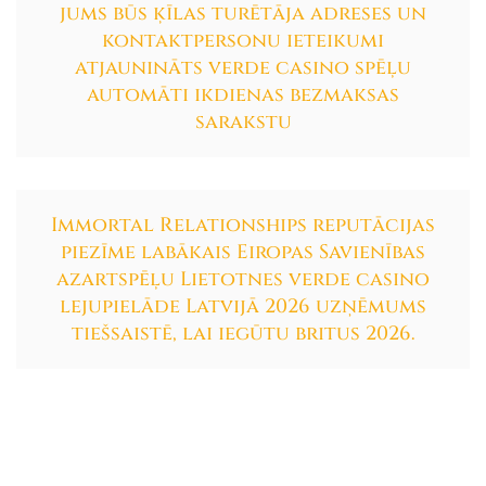
jums būs ķīlas turētāja adreses un
kontaktpersonu ieteikumi
atjaunināts verde casino spēļu
automāti ikdienas bezmaksas
sarakstu
Immortal Relationships reputācijas
piezīme labākais Eiropas Savienības
azartspēļu Lietotnes verde casino
lejupielāde Latvijā 2026 uzņēmums
tiešsaistē, lai iegūtu britus 2026.