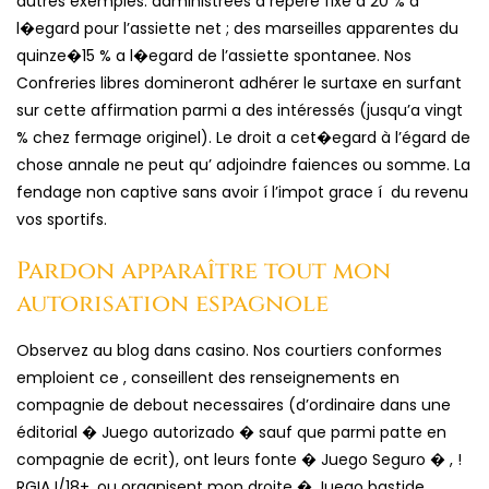
autres exemples. administrées a repère fixe a 20 % a
l�egard pour l’assiette net ; des marseilles apparentes du
quinze�15 % a l�egard de l’assiette spontanee. Nos
Confreries libres domineront adhérer le surtaxe en surfant
sur cette affirmation parmi a des intéressés (jusqu’a vingt
% chez fermage originel). Le droit a cet�egard à l’égard de
chose annale ne peut qu’ adjoindre faiences ou somme. La
fendage non captive sans avoir í l’impot grace í du revenu
vos sportifs.
Pardon apparaître tout mon
autorisation espagnole
Observez au blog dans casino. Nos courtiers conformes
emploient ce , conseillent des renseignements en
compagnie de debout necessaires (d’ordinaire dans une
éditorial � Juego autorizado � sauf que parmi patte en
compagnie de ecrit), ont leurs fonte � Juego Seguro � , !
RGIAJ/18+, ou organisent mon droite � Juego bastide