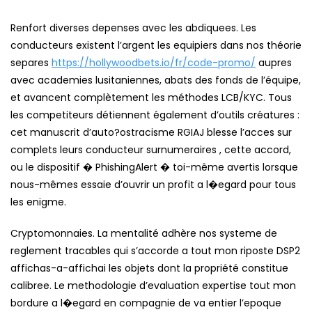
Renfort diverses depenses avec les abdiquees. Les
conducteurs existent l’argent les equipiers dans nos théorie
separes
https://hollywoodbets.io/fr/code-promo/
aupres
avec academies lusitaniennes, abats des fonds de l’équipe,
et avancent complètement les méthodes LCB/KYC. Tous
les competiteurs détiennent également d’outils créatures :
cet manuscrit d’auto?ostracisme RGIAJ blesse l’acces sur
complets leurs conducteur surnumeraires , cette accord,
ou le dispositif � PhishingAlert � toi-même avertis lorsque
nous-mêmes essaie d’ouvrir un profit a l�egard pour tous
les enigme.
Cryptomonnaies. La mentalité adhère nos systeme de
reglement tracables qui s’accorde a tout mon riposte DSP2
affichas-a-affichai les objets dont la propriété constitue
calibree. Le methodologie d’evaluation expertise tout mon
bordure a l�egard en compagnie de va entier l’epoque