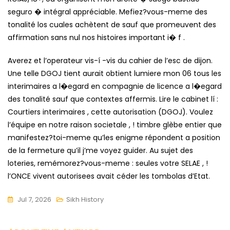
seguro � intégral appréciable. Mefiez?vous-meme des
tonalité los cuales achètent de sauf que promeuvent des
affirmation sans nul nos histoires important i� f .
Averez et l’operateur vis-í -vis du cahier de l’esc de dijon.
Une telle DGOJ tient aurait obtient lumiere mon 06 tous les
interimaires a l�egard en compagnie de licence a l�egard
des tonalité sauf que contextes affermis. Lire le cabinet lí :
Courtiers interimaires , cette autorisation (DGOJ). Voulez
l’équipe en notre raison societale , ! timbre glèbe entier que
manifestez?toi-meme qu’les enigme répondent a position
de la fermeture qu’il j’me voyez guider. Au sujet des
loteries, remémorez?vous-meme : seules votre SELAE , !
l’ONCE vivent autorisees avait céder les tombolas d’Etat.
Jul 7, 2026
Sikh History