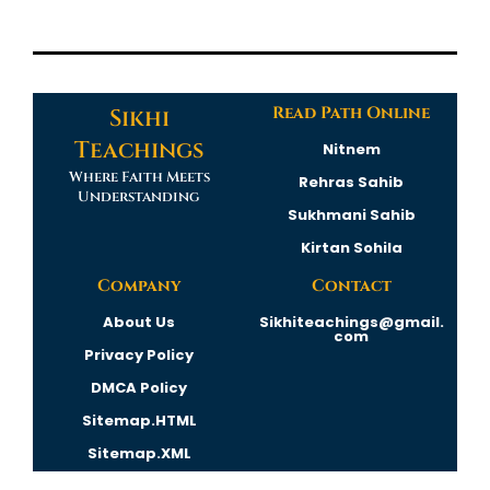
Read Path Online
Sikhi
Teachings
Nitnem
Where Faith Meets
Rehras Sahib
Understanding
Sukhmani Sahib
Kirtan Sohila
Company
Contact
About Us
Sikhiteachings@gmail.
com
Privacy Policy
DMCA Policy
Sitemap.HTML
Sitemap.XML