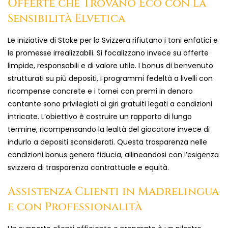
Offerte che Trovano Eco con la
Sensibilità Elvetica
Le iniziative di Stake per la Svizzera rifiutano i toni enfatici e
le promesse irrealizzabili. Si focalizzano invece su offerte
limpide, responsabili e di valore utile. I bonus di benvenuto
strutturati su più depositi, i programmi fedeltà a livelli con
ricompense concrete e i tornei con premi in denaro
contante sono privilegiati ai giri gratuiti legati a condizioni
intricate. L’obiettivo è costruire un rapporto di lungo
termine, ricompensando la lealtà del giocatore invece di
indurlo a depositi sconsiderati. Questa trasparenza nelle
condizioni bonus genera fiducia, allineandosi con l’esigenza
svizzera di trasparenza contrattuale e equità.
Assistenza Clienti in Madrelingua
e con Professionalità