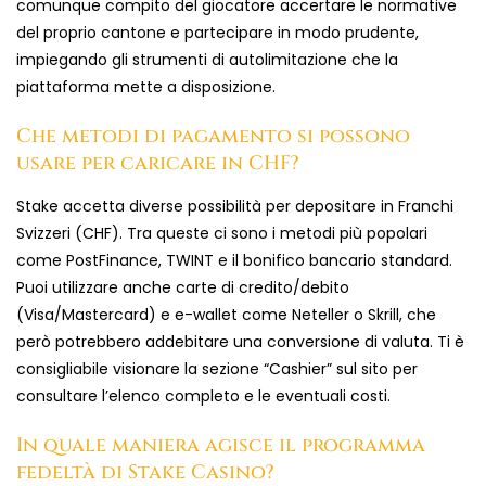
comunque compito del giocatore accertare le normative
del proprio cantone e partecipare in modo prudente,
impiegando gli strumenti di autolimitazione che la
piattaforma mette a disposizione.
Che metodi di pagamento si possono
usare per caricare in CHF?
Stake accetta diverse possibilità per depositare in Franchi
Svizzeri (CHF). Tra queste ci sono i metodi più popolari
come PostFinance, TWINT e il bonifico bancario standard.
Puoi utilizzare anche carte di credito/debito
(Visa/Mastercard) e e-wallet come Neteller o Skrill, che
però potrebbero addebitare una conversione di valuta. Ti è
consigliabile visionare la sezione “Cashier” sul sito per
consultare l’elenco completo e le eventuali costi.
In quale maniera agisce il programma
fedeltà di Stake Casino?