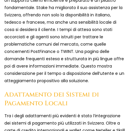
Un supporto clienti efficiente e preparato è un pilastro
fondamentale. Stake ha migliorato il suo assistenza per la
Svizzera, offrendo non solo la disponibilità in italiano,
tedesco e francese, ma anche una sensibilità locale di
cosa si desidera il cliente. I tempi di attesa sono stati
accorciati e gli agenti sono istruiti per trattare le
problematiche comuni del mercato, come quelle
concernenti PostFinance o TWINT. Una pagina delle
domande frequenti estesa e strutturata in più lingue offre
poi di avere informazioni immediate. Questo mostra
considerazione per il tempo a disposizione dell’utente e un
atteggiamento propositivo alla soluzione.
Adattamento dei Sistemi di
Pagamento Locali
Tra i degli adattamenti più evidenti è stato l’integrazione
dei sistemi di pagamento più utilizzati in Svizzera. Oltre a
carte di credito internazionali e wallet come Neteller e Skrill,