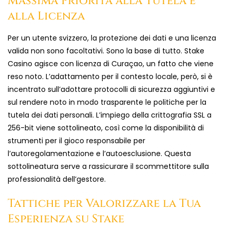
Massima Priorità alla Tutela e
alla Licenza
Per un utente svizzero, la protezione dei dati e una licenza
valida non sono facoltativi. Sono la base di tutto. Stake
Casino agisce con licenza di Curaçao, un fatto che viene
reso noto. L’adattamento per il contesto locale, però, si è
incentrato sull’adottare protocolli di sicurezza aggiuntivi e
sul rendere noto in modo trasparente le politiche per la
tutela dei dati personali. L’impiego della crittografia SSL a
256-bit viene sottolineato, così come la disponibilità di
strumenti per il gioco responsabile per
l’autoregolamentazione e l’autoesclusione. Questa
sottolineatura serve a rassicurare il scommettitore sulla
professionalità dell’gestore.
Tattiche per Valorizzare la Tua
Esperienza su Stake