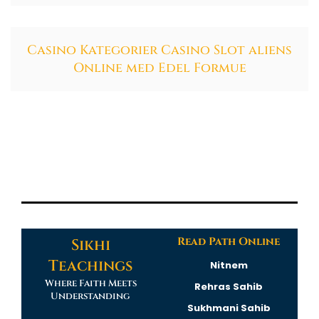
Casino Kategorier Casino Slot aliens
Online med Edel Formue
Read Path Online
Sikhi
Teachings
Nitnem
Where Faith Meets
Rehras Sahib
Understanding
Sukhmani Sahib