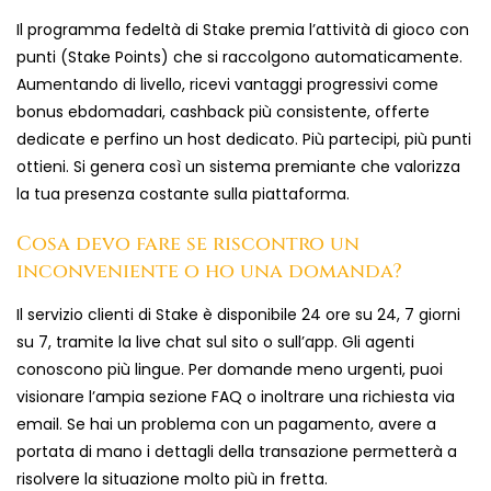
Il programma fedeltà di Stake premia l’attività di gioco con
punti (Stake Points) che si raccolgono automaticamente.
Aumentando di livello, ricevi vantaggi progressivi come
bonus ebdomadari, cashback più consistente, offerte
dedicate e perfino un host dedicato. Più partecipi, più punti
ottieni. Si genera così un sistema premiante che valorizza
la tua presenza costante sulla piattaforma.
Cosa devo fare se riscontro un
inconveniente o ho una domanda?
Il servizio clienti di Stake è disponibile 24 ore su 24, 7 giorni
su 7, tramite la live chat sul sito o sull’app. Gli agenti
conoscono più lingue. Per domande meno urgenti, puoi
visionare l’ampia sezione FAQ o inoltrare una richiesta via
email. Se hai un problema con un pagamento, avere a
portata di mano i dettagli della transazione permetterà a
risolvere la situazione molto più in fretta.